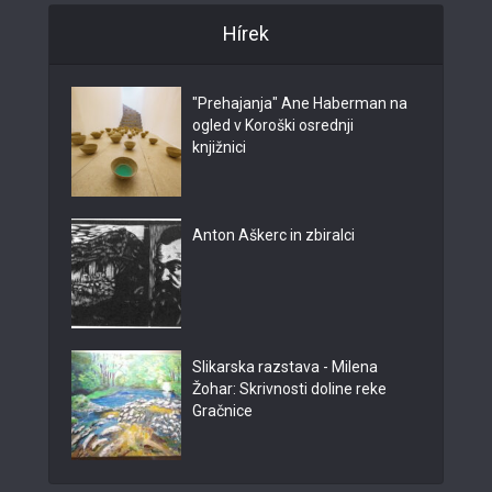
Hírek
"Prehajanja" Ane Haberman na
ogled v Koroški osrednji
knjižnici
Anton Aškerc in zbiralci
Slikarska razstava - Milena
Žohar: Skrivnosti doline reke
Gračnice