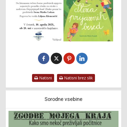
Natisni
Natisni brez slik
Sorodne vsebine