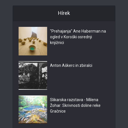
Hírek
"Prehajanja" Ane Haberman na
ogled v Koroški osrednji
knjižnici
Anton Aškerc in zbiralci
Slikarska razstava - Milena
Žohar: Skrivnosti doline reke
Gračnice