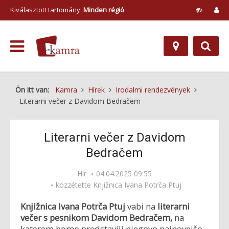
Kiválasztott tartomány:
Minden régió
Ön itt van:
Kamra
Hírek
Irodalmi rendezvények
Literarni večer z Davidom Bedračem
Literarni večer z Davidom
Bedračem
Hír
04.04.2025 09:55
közzétette
Knjižnica Ivana Potrča Ptuj
Knjižnica Ivana Potrča Ptuj
vabi na
literarni
večer s pesnikom Davidom Bedračem,
na
katerem bomo predstavili njegovo najnovejšo