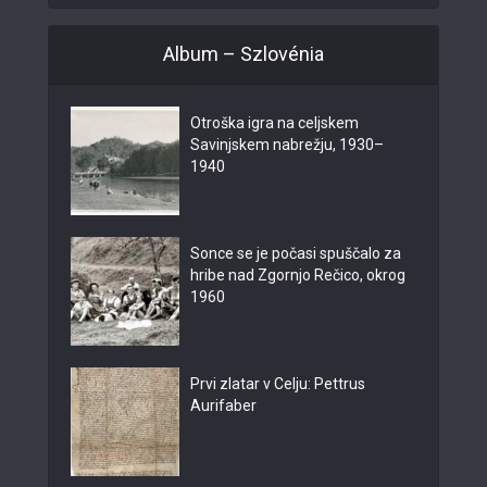
Album – Szlovénia
Otroška igra na celjskem
Savinjskem nabrežju, 1930–
1940
Sonce se je počasi spuščalo za
hribe nad Zgornjo Rečico, okrog
1960
Prvi zlatar v Celju: Pettrus
Aurifaber