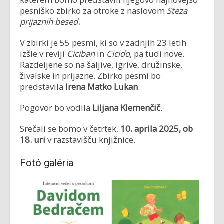
pesniško zbirko za otroke z naslovom
Steza
prijaznih besed
.
V zbirki je 55 pesmi, ki so v zadnjih 23 letih
izšle v reviji
Ciciban
in
Cicido
, pa tudi nove.
Razdeljene so na šaljive, igrive, družinske,
živalske in prijazne. Zbirko pesmi bo
predstavila
Irena Matko Lukan
.
Pogovor bo vodila
Liljana Klemenčič
.
Srečali se bomo v četrtek,
10. aprila 2025, ob
18. uri
v razstavišču knjižnice.
Fotó galéria