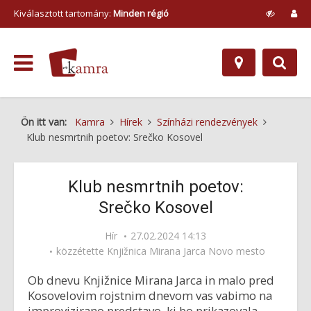
Kiválasztott tartomány:
Minden régió
Ön itt van:
Kamra
Hírek
Színházi rendezvények
Klub nesmrtnih poetov: Srečko Kosovel
Klub nesmrtnih poetov:
Srečko Kosovel
Hír
27.02.2024 14:13
közzétette
Knjižnica Mirana Jarca Novo mesto
Ob dnevu Knjižnice Mirana Jarca in malo pred
Kosovelovim rojstnim dnevom vas vabimo na
improvizirano predstavo, ki bo prikazovala