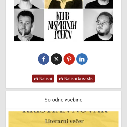
Natisni
Natisni brez slik
Sorodne vsebine