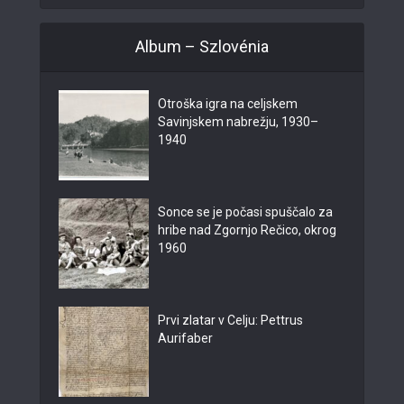
Album – Szlovénia
Otroška igra na celjskem
Savinjskem nabrežju, 1930–
1940
Sonce se je počasi spuščalo za
hribe nad Zgornjo Rečico, okrog
1960
Prvi zlatar v Celju: Pettrus
Aurifaber