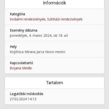
Információk
Kategória
Irodalmi rendezvények
,
Színházi rendezvények
Esemény dátuma
ponedeljek, 4. marec 2024, ob 18. uri
Hely
Knjižnica Mirana Jarca Novo mesto
Kapcsolattartó
Bojana Medle
Tartalom
Legutóbbi módosítás
27.02.2024 14:13