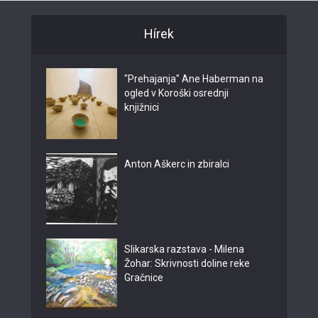
Hírek
"Prehajanja" Ane Haberman na
ogled v Koroški osrednji
knjižnici
Anton Aškerc in zbiralci
Slikarska razstava - Milena
Žohar: Skrivnosti doline reke
Gračnice