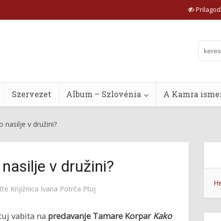
Prilagodi
Szervezet
Album – Szlovénia
A Kamra ismer
nasilje v družini?
asilje v družini?
He
tte
Knjižnica Ivana Potrča Ptuj
tuj vabita na
predavanje
Tamare Korpar
Kako