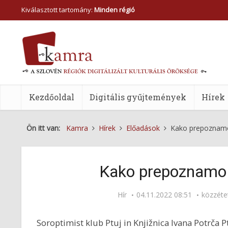
Kiválasztott tartomány:
Minden régió
Kezdőoldal
Digitális gyűjtemények
Hírek
Ön itt van:
Kamra
Hírek
Előadások
Kako prepoznamo 
Kako prepoznamo n
Hír
04.11.2022 08:51
közzéte
Soroptimist klub Ptuj in Knjižnica Ivana Potrča P