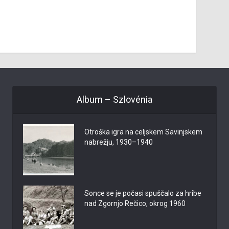
Album – Szlovénia
Otroška igra na celjskem Savinjskem
nabrežju, 1930–1940
Sonce se je počasi spuščalo za hribe
nad Zgornjo Rečico, okrog 1960