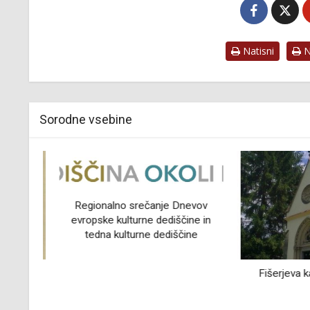
Natisni
Na
Sorodne vsebine
Regionalno srečanje Dnevov
evropske kulturne dediščine in
tedna kulturne dediščine
j,
Fišerjeva kape
,
 in