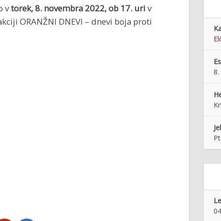
o v
t
orek, 8. novembra 2022, ob 17. uri
v
akciji ORANŽNI DNEVI – dnevi boja proti
Ka
El
E
8.
He
Kn
Je
Pt
Le
04