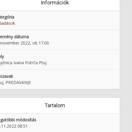
Információk
tegória
őadások
semény dátuma
 november 2022, ob 17.00
ly
jižnica Ivana Potrča Ptuj
lszavak
uj, PREDAVANJE
Tartalom
gutóbbi módosítás
.11.2022 08:51