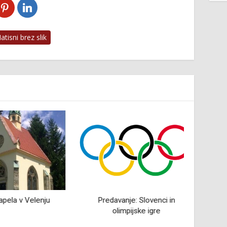
tisni brez slik
la v Velenju
Predavanje: Slovenci in
Judje
olimpijske igre