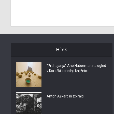
šnjak
 ob
Hírek
"Prehajanja" Ane Haberman na ogled
v Koroški osrednji knjižnici
Anton Aškerc in zbiralci