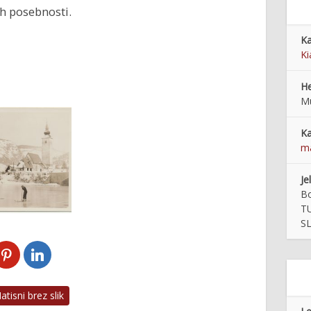
ih posebnosti.
Ka
Ki
He
Mu
Ka
ma
Je
Bo
T
S
tisni brez slik