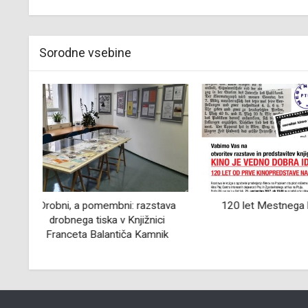
Sorodne vsebine
tava
120 let Mestnega kina Ptuj
Kulturo ljudst
ci
Kulturnega dru
ik
Celj