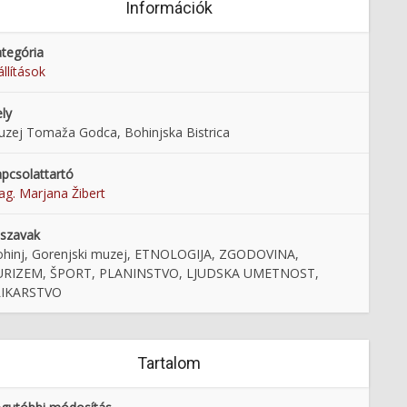
Információk
tegória
állítások
ly
zej Tomaža Godca, Bohinjska Bistrica
pcsolattartó
g. Marjana Žibert
lszavak
hinj, Gorenjski muzej, ETNOLOGIJA, ZGODOVINA,
URIZEM, ŠPORT, PLANINSTVO, LJUDSKA UMETNOST,
LIKARSTVO
Tartalom