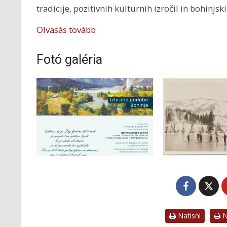
tradicije, pozitivnih kulturnih izročil in bohinjsk
Olvasás tovább
Fotó galéria
Natisni
Na