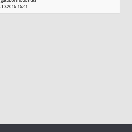
gutóbbi módosítás
.10.2016 16:41
bletnica rojstva Naceta
Žovneški postanejo grofje
Simončiča
Celjski