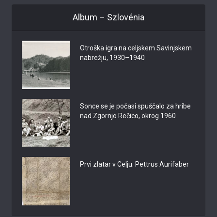
Album – Szlovénia
Otroška igra na celjskem Savinjskem
nabrežju, 1930–1940
Sonce se je počasi spuščalo za hribe
nad Zgornjo Rečico, okrog 1960
Prvi zlatar v Celju: Pettrus Aurifaber