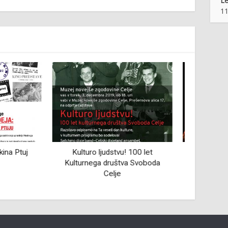
Le
11
vu! 100 let
Poletna muzejska noč 2022 na
100. o
štva Svoboda
Ptuju
e