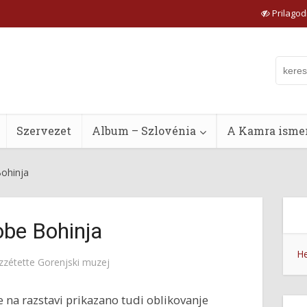
Prilagodi
Szervezet
Album – Szlovénia
A Kamra ismer
ohinja
obe Bohinja
He
zzétette
Gorenjski muzej
 na razstavi prikazano tudi oblikovanje