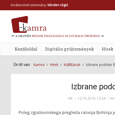
Kiválasztott tartomány:
Minden régió
Kezdőoldal
Digitális gyűjtemények
Hírek
Ön itt van:
Kamra
Hírek
Kiállítások
Izbrane podobe B
Izbrane pod
Hír
12.10.2016 13:24
kö
Poleg zgodovinskega pregleda razvoja Bohinja je