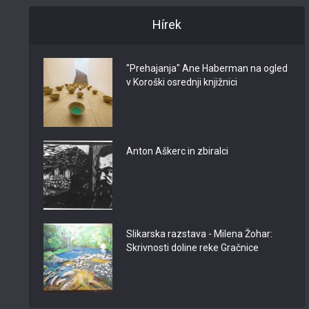
Hírek
"Prehajanja" Ane Haberman na ogled
v Koroški osrednji knjižnici
Anton Aškerc in zbiralci
Slikarska razstava - Milena Žohar:
Skrivnosti doline reke Gračnice