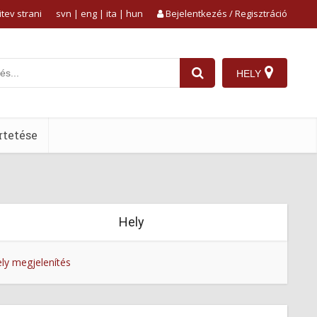
tev strani
svn
|
eng
|
ita
|
hun
Bejelentkezés / Regisztráció
HELY
tetése
Hely
ly megjelenítés