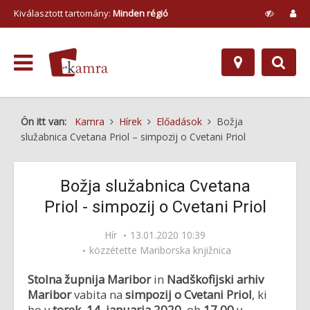
Kiválasztott tartomány:
Minden régió
Ön itt van:
Kamra
Hírek
Előadások
Božja
služabnica Cvetana Priol – simpozij o Cvetani Priol
Božja služabnica Cvetana
Priol - simpozij o Cvetani Priol
Hír
13.01.2020 10:39
közzétette
Mariborska knjižnica
Stolna župnija Maribor
in
Nadškofijski arhiv
Maribor
vabita na
simpozij o
Cvetani Priol
, ki
bo v
torek, 14. januarja 2020,
ob
17.00
v