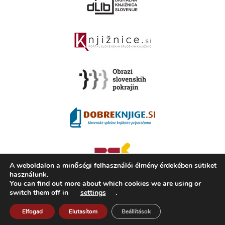
A weboldalon a minőségi felhasználói élmény érdekében sütiket
használunk.
You can find out more about which cookies we are using or
switch them off in
settings
.
2008 - 2026 ©
KAMRA
, Production: TrueCAD d.o.o.
Elfogad
Elutasítom
Beállítások
A Kamra ismertetése
Használati feltételek
ISSN 2350-5559