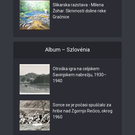
Slikarska razstava - Milena
Žohar: Skrivnosti doline reke
Gračnice
Album – Szlovénia
Otroška igra na celjskem
Savinjskem nabrežju, 1930–
1940
Sonce se je počasi spuščalo za
hribe nad Zgornjo Rečico, okrog
1960