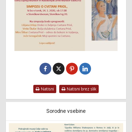
Natisni
Natisni brez slik
Sorodne vsebine