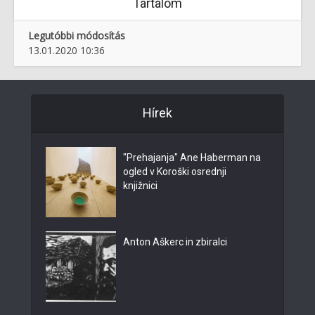
Tartalom
Legutóbbi módosítás
13.01.2020 10:36
Hírek
"Prehajanja" Ane Haberman na
ogled v Koroški osrednji
knjižnici
Anton Aškerc in zbiralci