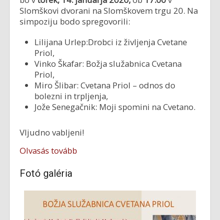
Slomškovi dvorani na Slomškovem trgu 20. Na
simpoziju bodo spregovorili:
Lilijana Urlep:Drobci iz življenja Cvetane
Priol,
Vinko Škafar: Božja služabnica Cvetana
Priol,
Miro Šlibar: Cvetana Priol – odnos do
bolezni in trpljenja,
Jože Senegačnik: Moji spomini na Cvetano.
Vljudno vabljeni!
Olvasás tovább
Fotó galéria