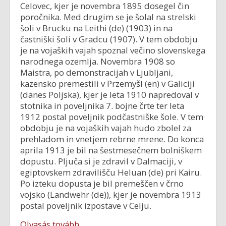
Celovec, kjer je novembra 1895 dosegel čin
poročnika. Med drugim se je šolal na strelski
šoli v Brucku na Leithi (de) (1903) in na
častniški šoli v Gradcu (1907). V tem obdobju
je na vojaških vajah spoznal večino slovenskega
narodnega ozemlja. Novembra 1908 so
Maistra, po demonstracijah v Ljubljani,
kazensko premestili v Przemyšl (en) v Galiciji
(danes Poljska), kjer je leta 1910 napredoval v
stotnika in poveljnika 7. bojne črte ter leta
1912 postal poveljnik podčastniške šole. V tem
obdobju je na vojaških vajah hudo zbolel za
prehladom in vnetjem rebrne mrene. Do konca
aprila 1913 je bil na šestmesečnem bolniškem
dopustu. Pljuča si je zdravil v Dalmaciji, v
egiptovskem zdravilišču Heluan (de) pri Kairu.
Po izteku dopusta je bil premeščen v črno
vojsko (Landwehr (de)), kjer je novembra 1913
postal poveljnik izpostave v Celju.
Olvasás tovább