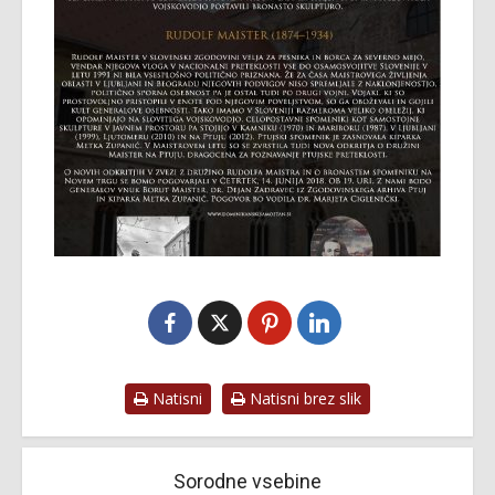
Natisni
Natisni brez slik
Sorodne vsebine