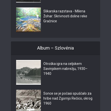
Slikarska razstava - Milena
Žohar: Skrivnosti doline reke
Gračnice
Album – Szlovénia
Otroška igra na celjskem
Savinjskem nabrežju, 1930–
1940
Sonce se je počasi spuščalo za
hribe nad Zgornjo Rečico, okrog
1960