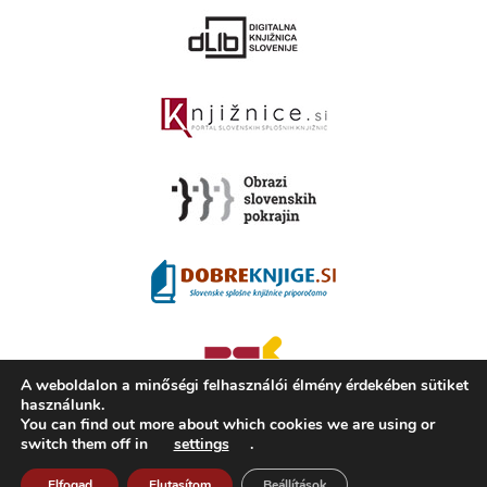
A weboldalon a minőségi felhasználói élmény érdekében sütiket
használunk.
You can find out more about which cookies we are using or
switch them off in
settings
.
2008 - 2026 ©
KAMRA
, Production: TrueCAD d.o.o.
A Kamra ismertetése
Elfogad
Elutasítom
Használati feltételek
Beállítások
ISSN 2350-5559