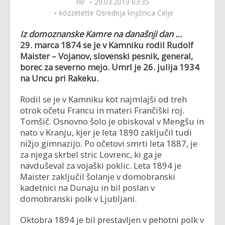
Hír
29.03.2019 03:35
közzétette
Osrednja knjižnica Celje
Iz domoznanske Kamre na današnji dan …
29. marca 1874 se je v Kamniku rodil
Rudolf
Maister – Vojanov, slovenski pesnik, general,
borec za severno mejo.
Umrl je 26. julija 1934
na Uncu pri Rakeku.
Rodil se je v Kamniku kot najmlajši od treh
otrok očetu Francu in materi Frančiški roj.
Tomšič. Osnovno šolo je obiskoval v Mengšu in
nato v Kranju, kjer je leta 1890 zaključil tudi
nižjo gimnazijo. Po očetovi smrti leta 1887, je
za njega skrbel stric Lovrenc, ki ga je
navduševal za vojaški poklic. Leta 1894 je
Maister zaključil šolanje v domobranski
kadetnici na Dunaju in bil poslan v
domobranski polk v Ljubljani.
Oktobra 1894 je bil prestavljen v pehotni polk v