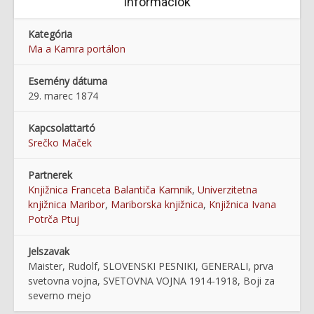
Információk
Kategória
Ma a Kamra portálon
Esemény dátuma
29. marec 1874
Kapcsolattartó
Srečko Maček
Partnerek
Knjižnica Franceta Balantiča Kamnik
,
Univerzitetna
knjižnica Maribor
,
Mariborska knjižnica
,
Knjižnica Ivana
Potrča Ptuj
Jelszavak
Maister, Rudolf, SLOVENSKI PESNIKI, GENERALI, prva
svetovna vojna, SVETOVNA VOJNA 1914-1918, Boji za
severno mejo