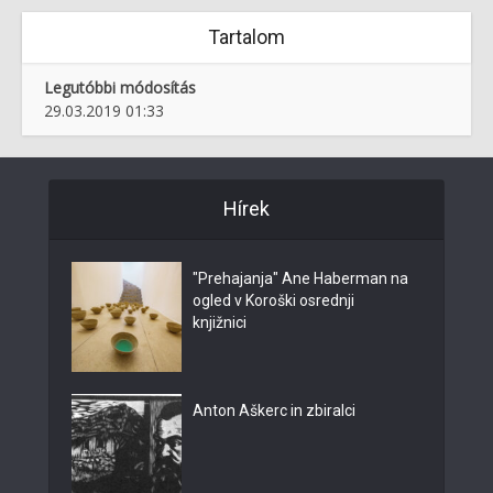
Tartalom
Legutóbbi módosítás
29.03.2019 01:33
Hírek
"Prehajanja" Ane Haberman na
ogled v Koroški osrednji
knjižnici
Anton Aškerc in zbiralci