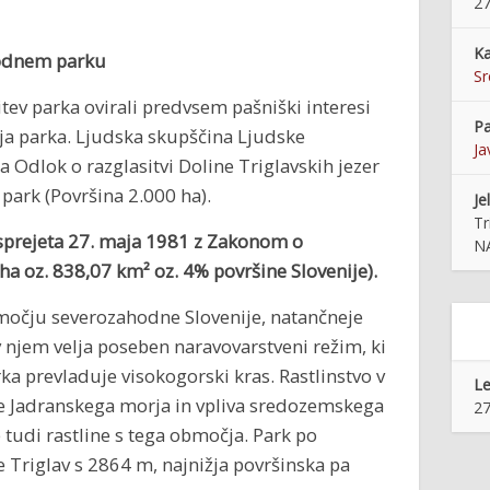
27
Ka
rodnem parku
S
ev parka ovirali predvsem pašniški interesi
Pa
nja parka. Ljudska skupščina Ljudske
Ja
a Odlok o razglasitvi Doline Triglavskih jezer
park (Površina 2.000 ha).
Je
Tr
 sprejeta 27. maja 1981 z Zakonom o
N
a oz. 838,07 km² oz. 4% površine Slovenije).
območju severozahodne Slovenije, natančneje
n v njem velja poseben naravovarstveni režim, ki
rka prevladuje visokogorski kras. Rastlinstvo v
Le
ine Jadranskega morja in vpliva sredozemskega
27
udi rastline s tega območja. Park po
e Triglav s 2864 m, najnižja površinska pa