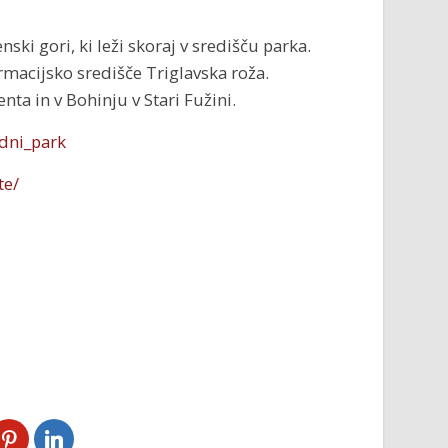
nski gori, ki leži skoraj v središču parka.
ormacijsko središče Triglavska roža.
nta in v Bohinju v Stari Fužini.
odni_park
te/