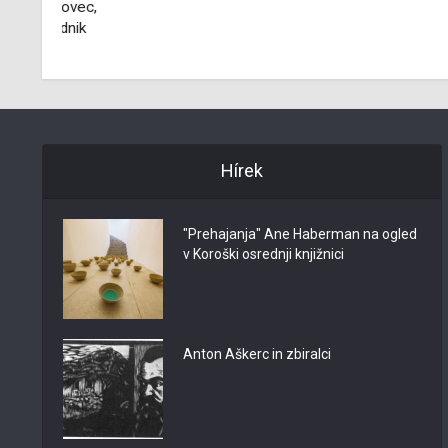
ec,
k
Hírek
"Prehajanja" Ane Haberman na ogled
v Koroški osrednji knjižnici
Anton Aškerc in zbiralci