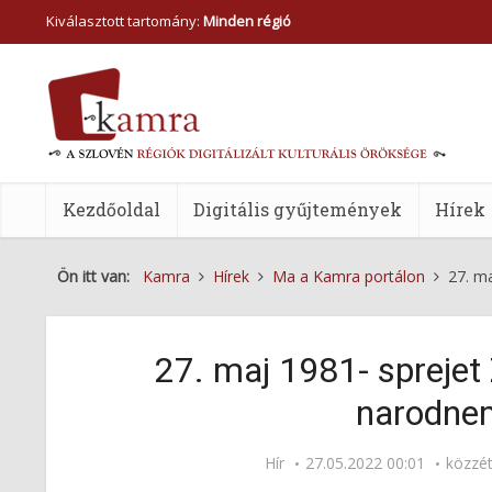
Kiválasztott tartomány:
Minden régió
Kezdőoldal
Digitális gyűjtemények
Hírek
Ön itt van:
Kamra
Hírek
Ma a Kamra portálon
27. m
27. maj 1981- sprejet
narodne
Hír
27.05.2022 00:01
közzé