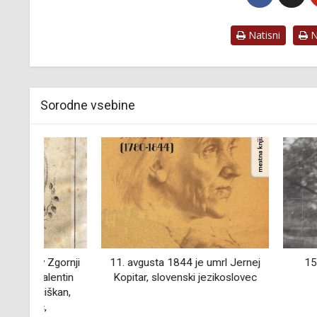
Natisni
Na
Sorodne vsebine
ornji
11. avgusta 1844 je umrl Jernej
15. oktober - 
ntin
Kopitar, slovenski jezikoslovec
kmet
an,