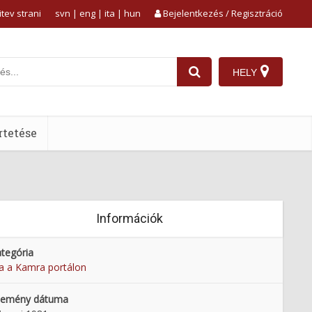
tev strani
svn
|
eng
|
ita
|
hun
Bejelentkezés / Regisztráció
HELY
tetése
Információk
tegória
 a Kamra portálon
semény dátuma