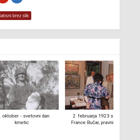
tisni brez slik
svetovni dan
2. februarja 1923 se je rodil
1. apri
ic
France Bučar, pravnik in politik
rodil 