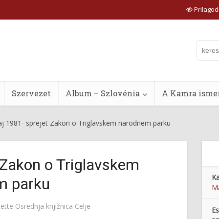
Prilagodi
Szervezet
Album – Szlovénia
A Kamra ismer
aj 1981- sprejet Zakon o Triglavskem narodnem parku
 Zakon o Triglavskem
Ka
m parku
Ma
tette
Osrednja knjižnica Celje
E