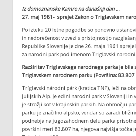
Iz domoznanske Kamre na današnji dan …
27. maj 1981- sprejet Zakon o Triglavskem na
Po izteku 20 letne pogodbe so ponovno ustanovit
in nedorečenost v zvezi s pristojnostjo razglaša
Republike Slovenije je dne 26. maja 1961 sprejel
za narodni park pod imenom Triglavski narodni 
Razširitev Triglavskega narodnega parka je bila
Triglavskem narodnem parku (Površina: 83.807 h
Tríglavski národni párk (kratica TNP), leži na 
Julijskih Alp. Je edini narodni park v Sloveniji i
je strožji kot v krajinskih parkih. Na območju pa
parku je značilno alpsko, vendar so zaradi bliž
podnebja na jugozahodnem delu parka prisotne t
površini meri 83.807 ha, njegova najvišja točka j