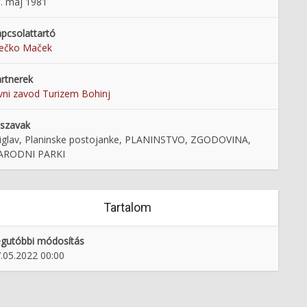
. maj 1981
pcsolattartó
rečko Maček
rtnerek
vni zavod Turizem Bohinj
lszavak
iglav, Planinske postojanke, PLANINSTVO, ZGODOVINA,
ARODNI PARKI
Tartalom
gutóbbi módosítás
.05.2022 00:00