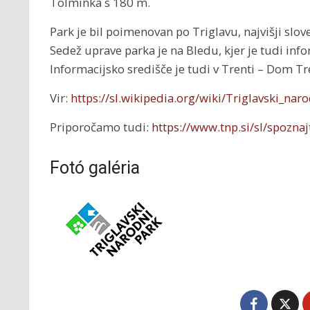
Tolminka s 180 m.
Park je bil poimenovan po Triglavu, najvišji slove
Sedež uprave parka je na Bledu, kjer je tudi inf
Informacijsko središče je tudi v Trenti – Dom Tre
Vir:
https://sl.wikipedia.org/wiki/Triglavski_nar
Priporočamo tudi:
https://www.tnp.si/sl/spoznaj
Fotó galéria