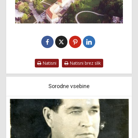
Natisni
Natisni brez slik
Sorodne vsebine