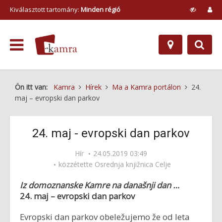
Kiválasztott tartomány:
Minden régió
Ön itt van:
Kamra
Hírek
Ma a Kamra portálon
24.
maj – evropski dan parkov
24. maj - evropski dan parkov
Hír
24.05.2019 03:49
közzétette
Osrednja knjižnica Celje
Iz domoznanske Kamre na današnji dan …
24. maj – evropski dan parkov
Evropski dan parkov obeležujemo že od leta