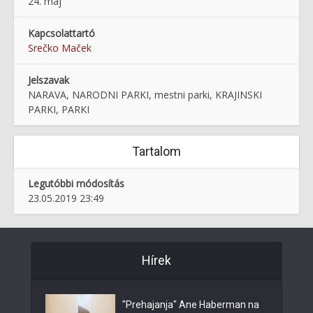
24. maj
Kapcsolattartó
Srečko Maček
Jelszavak
NARAVA, NARODNI PARKI, mestni parki, KRAJINSKI
PARKI, PARKI
Tartalom
Legutóbbi módosítás
23.05.2019 23:49
Hírek
"Prehajanja" Ane Haberman na