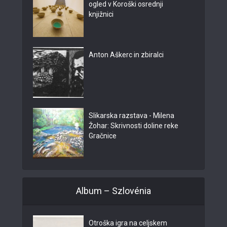
ogled v Koroški osrednji
knjižnici
Anton Aškerc in zbiralci
Slikarska razstava - Milena
Žohar: Skrivnosti doline reke
Gračnice
Album – Szlovénia
Otroška igra na celjskem