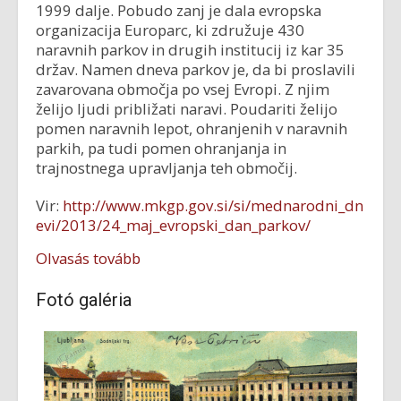
1999 dalje. Pobudo zanj je dala evropska
organizacija Europarc, ki združuje 430
naravnih parkov in drugih institucij iz kar 35
držav. Namen dneva parkov je, da bi proslavili
zavarovana območja po vsej Evropi. Z njim
želijo ljudi približati naravi. Poudariti želijo
pomen naravnih lepot, ohranjenih v naravnih
parkih, pa tudi pomen ohranjanja in
trajnostnega upravljanja teh območij.
Vir:
http://www.mkgp.gov.si/si/mednarodni_dn
evi/2013/24_maj_evropski_dan_parkov/
Olvasás tovább
Fotó galéria