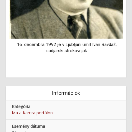
(s
16. decembra 1992 je v Ljubljani umrl Ivan Bavdaž,
sadjarski strokovnjak
Információk
Kategória
Ma a Kamra portálon
Esemény dátuma