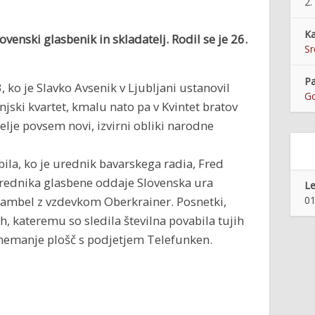
2.
Ka
ovenski glasbenik in skladatelj. Rodil se je 26.
S
Pa
, ko je Slavko Avsenik v Ljubljani ustanovil
Go
enjski kvartet, kmalu nato pa v Kvintet bratov
lje povsem novi, izvirni obliki narodne
la, ko je urednik bavarskega radia, Fred
rednika glasbene oddaje Slovenska ura
Le
ambel z vzdevkom Oberkrainer. Posnetki,
01
eh, kateremu so sledila številna povabila tujih
nemanje plošč s podjetjem Telefunken.