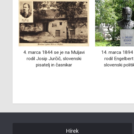
uljavi
14. marca 1894 se je v Gorici
11. decembra
enski
rodil Engelbert Besednjak,
Celju rodil Ale
slovenski politik in publicist
višji upravni de
public
Hírek