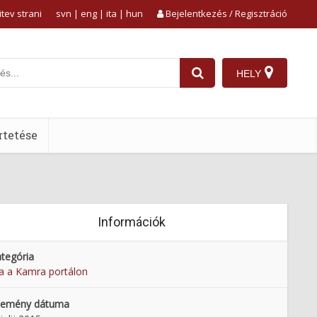
tev strani
svn
|
eng
|
ita
|
hun
Bejelentkezés / Regisztráció
HELY
tetése
Információk
tegória
 a Kamra portálon
semény dátuma