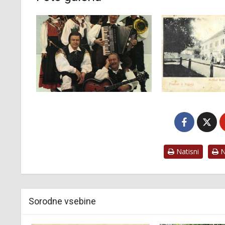
Natisni
Na
Sorodne vsebine