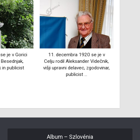
 1920 se je v
8
ksander Videčnik,
Mojst
lavec, zgodovinar,
ruskih
3. decembra 1867 se je rodil
ist ...
c
Fran Milčinski (psevdonim
Fridolin Žolna), pravnik, pisatelj in
dramatik.
Album – Szlovénia