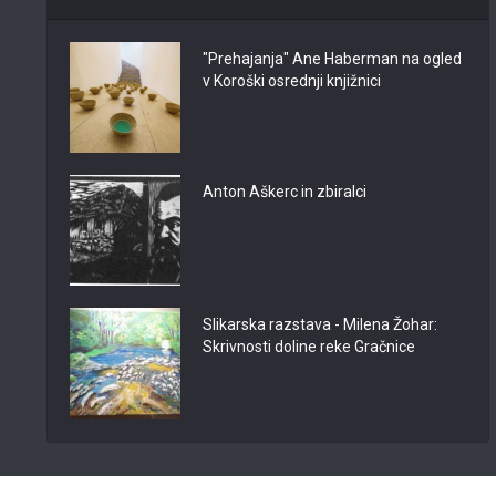
"Prehajanja" Ane Haberman na ogled
v Koroški osrednji knjižnici
Anton Aškerc in zbiralci
Slikarska razstava - Milena Žohar:
Skrivnosti doline reke Gračnice