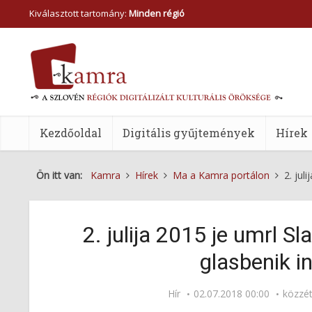
Kiválasztott tartomány:
Minden régió
Kezdőoldal
Digitális gyűjtemények
Hírek
Ön itt van:
Kamra
Hírek
Ma a Kamra portálon
2. jul
2. julija 2015 je umrl S
glasbenik in
Hír
02.07.2018 00:00
közzé