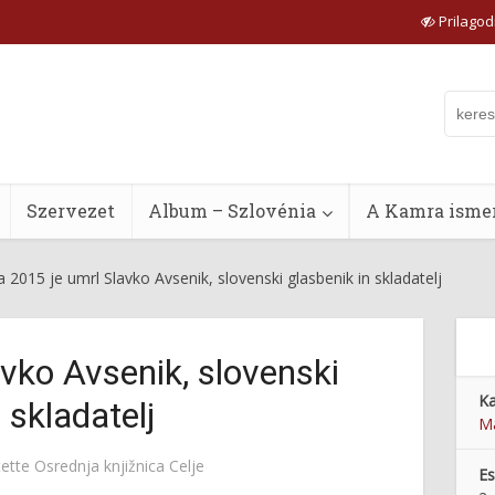
Prilagodi
Szervezet
Album – Szlovénia
A Kamra ismer
ija 2015 je umrl Slavko Avsenik, slovenski glasbenik in skladatelj
lavko Avsenik, slovenski
Ka
 skladatelj
Ma
tette
Osrednja knjižnica Celje
E