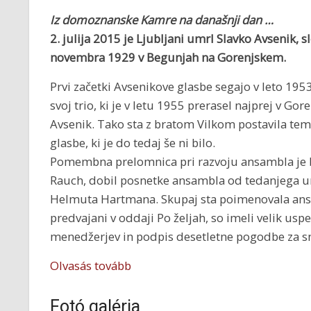
Iz domoznanske Kamre na današnji dan …
2. julija 2015 je Ljubljani umrl
Slavko Avsenik, sl
novembra 1929 v Begunjah na Gorenjskem.
Prvi začetki Avsenikove glasbe segajo v leto 1953
svoj trio, ki je v letu 1955 prerasel najprej v Gor
Avsenik. Tako sta z bratom Vilkom postavila teme
glasbe, ki je do tedaj še ni bilo.
Pomembna prelomnica pri razvoju ansambla je bi
Rauch, dobil posnetke ansambla od tedanjega u
Helmuta Hartmana. Skupaj sta poimenovala ans
predvajani v oddaji Po željah, so imeli velik usp
menedžerjev in podpis desetletne pogodbe za s
Olvasás tovább
Fotó galéria