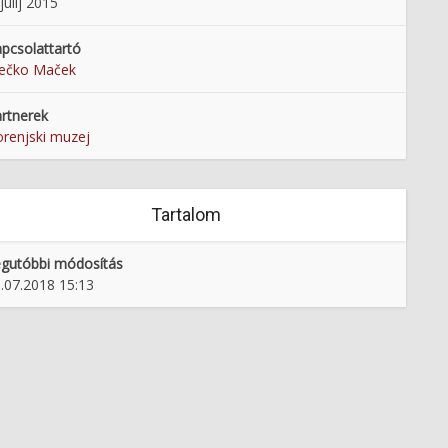
 julij 2015
pcsolattartó
rečko Maček
rtnerek
renjski muzej
Tartalom
gutóbbi módosítás
.07.2018 15:13