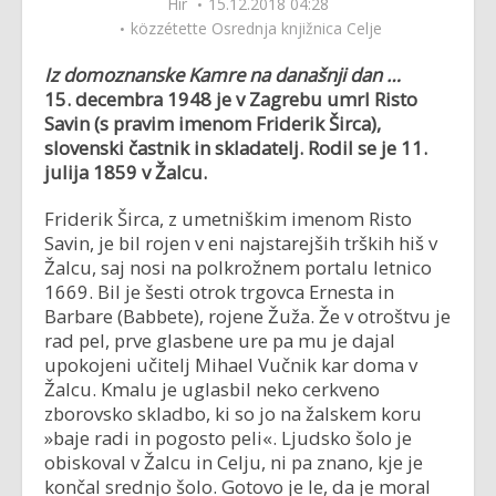
Hír
15.12.2018 04:28
közzétette
Osrednja knjižnica Celje
Iz domoznanske Kamre na današnji dan …
15. decembra 1948 je v Zagrebu umrl
Risto
Savin (s pravim imenom Friderik Širca),
slovenski častnik in skladatelj. Rodil se je
11.
julija 1859 v Žalcu.
Friderik Širca, z umetniškim imenom Risto
Savin, je bil rojen v eni najstarejših trških hiš v
Žalcu, saj nosi na polkrožnem portalu letnico
1669. Bil je šesti otrok trgovca Ernesta in
Barbare (Babbete), rojene Žuža. Že v otroštvu je
rad pel, prve glasbene ure pa mu je dajal
upokojeni učitelj Mihael Vučnik kar doma v
Žalcu. Kmalu je uglasbil neko cerkveno
zborovsko skladbo, ki so jo na žalskem koru
»baje radi in pogosto peli«. Ljudsko šolo je
obiskoval v Žalcu in Celju, ni pa znano, kje je
končal srednjo šolo. Gotovo je le, da je moral