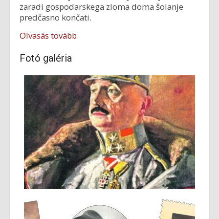
zaradi gospodarskega zloma doma šolanje
predčasno končati.
Olvasás tovább
Fotó galéria