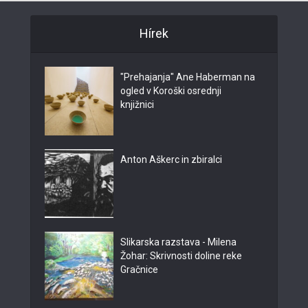
Hírek
"Prehajanja" Ane Haberman na
ogled v Koroški osrednji
knjižnici
Anton Aškerc in zbiralci
Slikarska razstava - Milena
Žohar: Skrivnosti doline reke
Gračnice