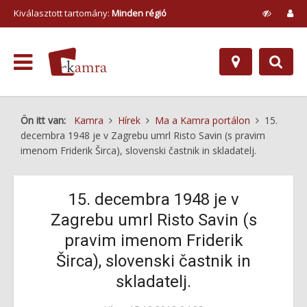
Kiválasztott tartomány:
Minden régió
Ön itt van:
Kamra
Hírek
Ma a Kamra portálon
15.
decembra 1948 je v Zagrebu umrl Risto Savin (s pravim
imenom Friderik Širca), slovenski častnik in skladatelj.
15. decembra 1948 je v
Zagrebu umrl Risto Savin (s
pravim imenom Friderik
Širca), slovenski častnik in
skladatelj.