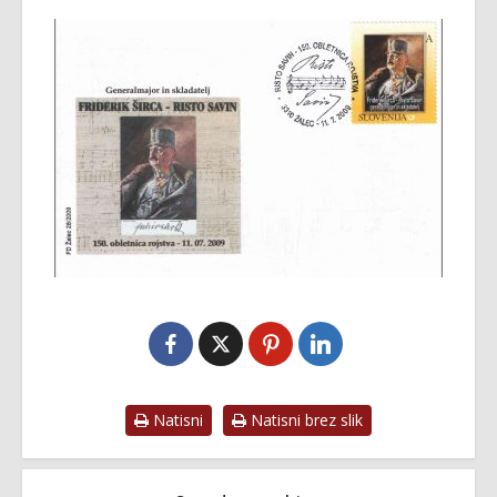
Natisni
Natisni brez slik