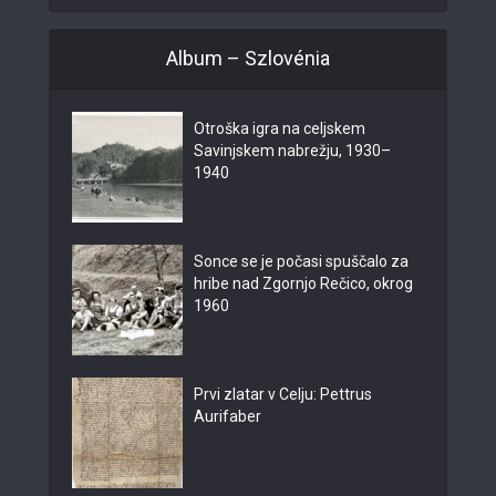
Album – Szlovénia
Otroška igra na celjskem
Savinjskem nabrežju, 1930–
1940
Sonce se je počasi spuščalo za
hribe nad Zgornjo Rečico, okrog
1960
Prvi zlatar v Celju: Pettrus
Aurifaber