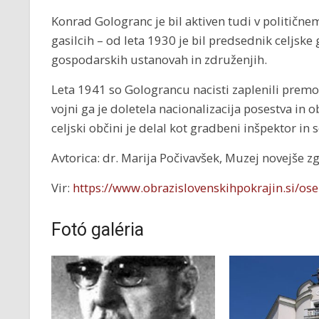
Konrad Gologranc je bil aktiven tudi v političnem
gasilcih – od leta 1930 je bil predsednik celjske g
gospodarskih ustanovah in združenjih.
Leta 1941 so Golograncu nacisti zaplenili premož
vojni ga je doletela nacionalizacija posestva in ob
celjski občini je delal kot gradbeni inšpektor in
Avtorica: dr. Marija Počivavšek, Muzej novejše z
Vir:
https://www.obrazislovenskihpokrajin.si/os
Fotó galéria