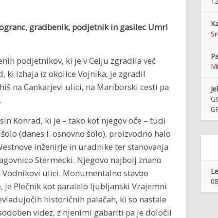
12
Ka
ogranc, gradbenik, podjetnik in gasilec
Umrl
S
Pa
h podjetnikov, ki je v Celju zgradila več
Mu
 ki izhaja iz okolice Vojnika, je zgradil
š na Cankarjevi ulici, na Mariborski cesti pa
Je
.
G
G
in Konrad, ki je – tako kot njegov oče – tudi
 šolo (danes I. osnovno šolo), proizvodno halo
Westnove inženirje in uradnike ter stanovanja
blagovnico Stermecki. Njegovo najbolj znano
Le
na Vodnikovi ulici. Monumentalno stavbo
08
 je Plečnik kot paralelo ljubljanski Vzajemni
vladujočih historičnih palačah, ki so nastale
odoben videz, z njenimi gabariti pa je določil