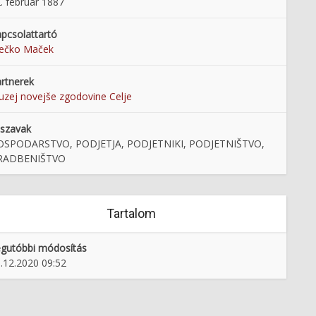
. februar 1887
pcsolattartó
rečko Maček
rtnerek
zej novejše zgodovine Celje
lszavak
OSPODARSTVO, PODJETJA, PODJETNIKI, PODJETNIŠTVO,
RADBENIŠTVO
Tartalom
gutóbbi módosítás
.12.2020 09:52