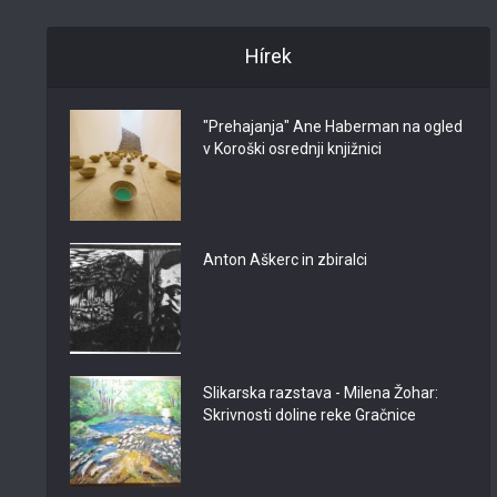
Hírek
"Prehajanja" Ane Haberman na ogled
v Koroški osrednji knjižnici
Anton Aškerc in zbiralci
Slikarska razstava - Milena Žohar:
Skrivnosti doline reke Gračnice