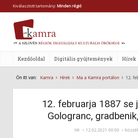
Kiválasztott tartomány:
Minden régió
Kezdőoldal
Digitális gyűjtemények
Hírek
Ön itt van:
Kamra
Hírek
Ma a Kamra portálon
12. fe
12. februarja 1887 se j
Gologranc, gradbenik,
Hír
12.02.2021 00:00
közzé