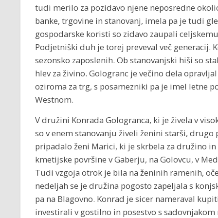
tudi merilo za pozidavo njene neposredne okolice
banke, trgovine in stanovanj, imela pa je tudi gl
gospodarske koristi so zidavo zaupali celjske
Podjetniški duh je torej preveval več generacij. 
sezonsko zaposlenih. Ob stanovanjski hiši so stale
hlev za živino. Gologranc je večino dela opravljal
oziroma za trg, s posamezniki pa je imel letne 
Westnom.
V družini Konrada Gologranca, ki je živela v visok
so v enem stanovanju živeli ženini starši, drugo 
pripadalo ženi Marici, ki je skrbela za družino in
kmetijske površine v Gaberju, na Golovcu, v Medlo
Tudi vzgoja otrok je bila na ženinih ramenih, oče
nedeljah se je družina pogosto zapeljala s konjs
pa na Blagovno. Konrad je sicer nameraval kupiti
investirali v gostilno in posestvo s sadovnjakom