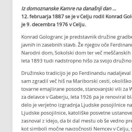
Iz domoznanske Kamre na današnji dan …
12. februarja 1887 se je v Celju
rodil Konrad Gol
je 9. decembra 1976 v Celju.
Konrad Gologranc je predstavnik družine gradbeni
javnih in zasebnih stavb. Že njegov oče Ferdinand,
Narodni dom, Sokolski dom ter več meščanskih hi
leta 1893 tudi nadstropno hišo za svojo družino
Družinsko tradicijo je po Ferdinandu nadaljeval s
sam zgradil več hiš na Mariborski cesti, okoliško
tovarne emajlirane posode, stanovanjski vili za 
za delavce v Gaberju, leta 1926 pa je renoviral 
delo je verjetno izgradnja Ljudske posojilnice 
Ljudske posojilnice, katoliške posvetne ustanove,
zasnoval z idejo, da bi dal mestu ob še vedno pre
kot simboli močne navzočnosti Nemcev v Celju, s