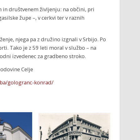
 in društvenem življenju: na občini, pri
asilske župe –, v cerkvi ter v raznih
enje, njega pa z družino izgnali v Srbijo. Po
rti. Tako je z 59 leti moral v službo – na
 sodni izvedenec za gradbeno stroko.
godovine Celje
eba/gologranc-konrad/