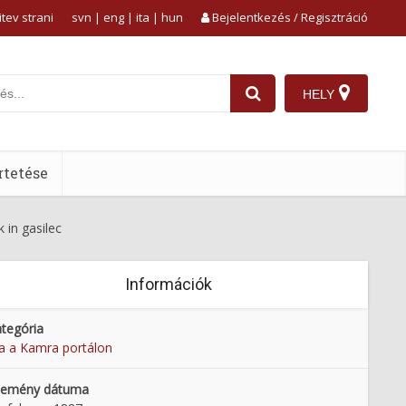
tev strani
svn
|
eng
|
ita
|
hun
Bejelentkezés / Regisztráció
HELY
tetése
 in gasilec
Információk
tegória
 a Kamra portálon
semény dátuma