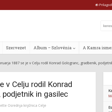
Prilagodi
Szervezet
Album – Szlovénia
A Kamra ismer
bruarja 1887 se je v Celju rodil Konrad Gologranc, gradbenik, podjetnik
e v Celju rodil Konrad
Ka
 podjetnik in gasilec
Ma
tette
Osrednja knjižnica Celje
E