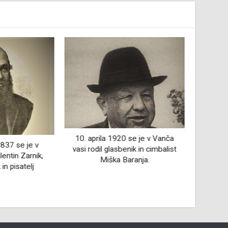
10. febr
umrl Al
10. aprila 1920 se je v Vanča
1837 se je v
s
vasi rodil glasbenik in cimbalist
lentin Zarnik,
Miška Baranja.
 in pisatelj