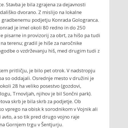
. Stavba je bila zgrajena za dejavnosti
edališko dvorano. Z mislijo na lokalne
mu gradbenemu podjetju Konrada Gologranca.
Konrad je imel okoli 80 redno in do 250
 pisarne in provizorij za obrt, za hišo pa tudi
 na terenu; gradil je hiše za naročnike
pogodbe o vzdrževanju hiš, med drugim tudi z
em pritličju, je bilo pet otrok. V nadstropju
pa so oddajali. Osrednje mesto v družini je
 okoli 28 ha veliko posestvo (gozdovi,
gu, Trnovljah, njihov je bil Sončni park).
tova skrb je bila skrb za podjetje. Ob
ko vprego na obisk k sorodnikom v Vojnik ali
 avto, a so tik pred drugo vojno raje
 na Gornjem trgu v Šentjurju.