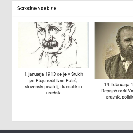
Sorodne vsebine
voda
1. januarja 1913 se je v Štukih
pri Ptuju rodil Ivan Potrč,
14. februarja 
slovenski pisatelj, dramatik in
Repnjah rodil Va
urednik
pravnik, politik