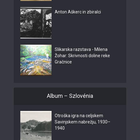
Anton Aškerc in zbiralci
Slikarska razstava - Milena
Žohar: Skrivnosti doline reke
Gračnice
Album – Szlovénia
Otroška igra na celjskem
Savinjskem nabrežju, 1930–
1940