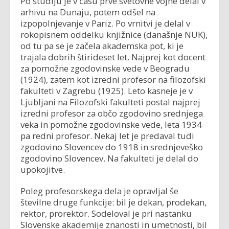
Po študiju je v času prve svetovne vojne delal v
arhivu na Dunaju, potem odšel na
izpopolnjevanje v Pariz. Po vrnitvi je delal v
rokopisnem oddelku knjižnice (današnje NUK),
od tu pa se je začela akademska pot, ki je
trajala dobrih štirideset let. Najprej kot docent
za pomožne zgodovinske vede v Beogradu
(1924), zatem kot izredni profesor na filozofski
fakulteti v Zagrebu (1925). Leto kasneje je v
Ljubljani na Filozofski fakulteti postal najprej
izredni profesor za občo zgodovino srednjega
veka in pomožne zgodovinske vede, leta 1934
pa redni profesor. Nekaj let je predaval tudi
zgodovino Slovencev do 1918 in srednjeveško
zgodovino Slovencev. Na fakulteti je delal do
upokojitve.
Poleg profesorskega dela je opravljal še
številne druge funkcije: bil je dekan, prodekan,
rektor, prorektor. Sodeloval je pri nastanku
Slovenske akademije znanosti in umetnosti, bil