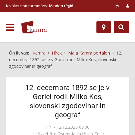
Kiválasztott tartomány:
Minden régió
Ön itt van:
Kamra
Hírek
Ma a Kamra portálon
12.
decembra 1892 se je v Gorici rodil Milko Kos, slovenski
zgodovinar in geograf
12. decembra 1892 se je v
Gorici rodil Milko Kos,
slovenski zgodovinar in
geograf
Hír
12.12.2020 00:00
közzétette
Osrednja knjižnica Celje