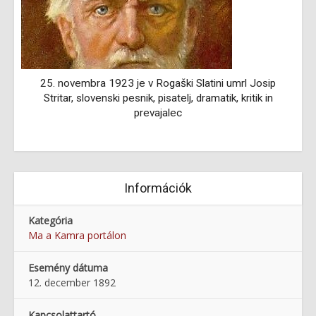
e
25. novembra 1923 je v Rogaški Slatini umrl Josip
Stritar, slovenski pesnik, pisatelj, dramatik, kritik in
prevajalec
Információk
Kategória
Ma a Kamra portálon
Esemény dátuma
12. december 1892
Kapcsolattartó