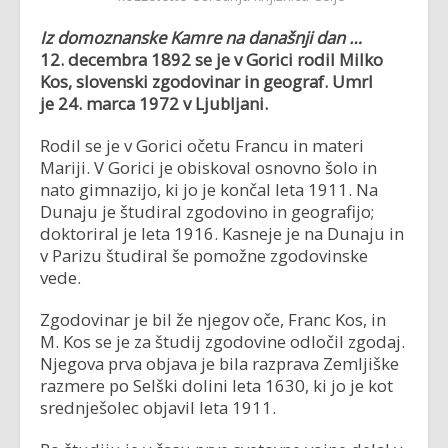
Iz domoznanske Kamre na današnji dan …
12. decembra 1892 se je v Gorici rodil
Milko
Kos, slovenski zgodovinar in geograf. Umrl
je
24. marca 1972 v Ljubljani.
Rodil se je v Gorici očetu Francu in materi
Mariji. V Gorici je obiskoval osnovno šolo in
nato gimnazijo, ki jo je končal leta 1911. Na
Dunaju je študiral zgodovino in geografijo;
doktoriral je leta 1916. Kasneje je na Dunaju in
v Parizu študiral še pomožne zgodovinske
vede.
Zgodovinar je bil že njegov oče, Franc Kos, in
M. Kos se je za študij zgodovine odločil zgodaj.
Njegova prva objava je bila razprava Zemljiške
razmere po Selški dolini leta 1630, ki jo je kot
srednješolec objavil leta 1911.