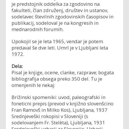
je predstojnik oddelka za zgodovino na
fakulteti, član združenj, društev in ustanov,
sodelavec številnih zgodovinskih časopisov in
publikacij, sodeloval je na kongresih in
mednarodnih forumih.
Upokojil se je leta 1965, vendar je potem
predaval še dve leti. Umrl je v Ljubljani leta
1972.
Dela:
Pisal je knjige, ocene, clanke, razprave; bogata
bibliografija obsega preko 350 del. Tu je
omenjenih le nekaj:
Brižinski spomeniki: uvod, paleografski in
foneticni prepis (prevod v knjižno slovenšcino
Fran Ramovš in Milko Kos), Ljubljana, 1937
Srednjeveški rokopisi v Sloveniji (s
sodelovanjem Fr. Stelèta), Ljubljana, 1931
Srednjeveški urbarji za Slovenijo, Urbarji