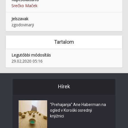
Srečko Maček
Jelszavak
zgodovinarji
Tartalom
Legutóbbi módosítás
29.02.2020 05:16
Hírek
"Prehajanja" Ane Haberman na
ogled v Koroški osrednji
knjižnici