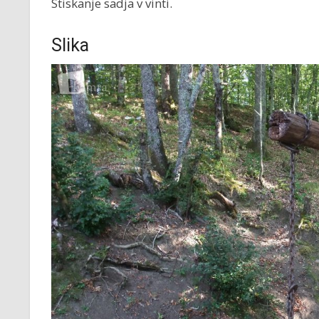
Stiskanje sadja v vinti.
Slika