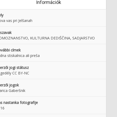
Információk
ly
va vas pri Jelšanah
lszavak
OMOZNANSTVO, KULTURNA DEDIŠČINA, SADJARSTVO
vábbi címek
dna stiskalnica ali preša
erzői jogi státusz
gedély CC BY-NC
erzői jogok
rica Gaberšnik
s nastanka fotografije
016