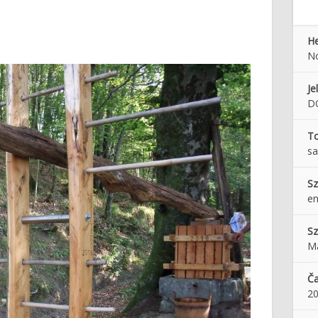
He
No
Je
D
To
sa
Sz
en
Sz
Ma
Ča
2