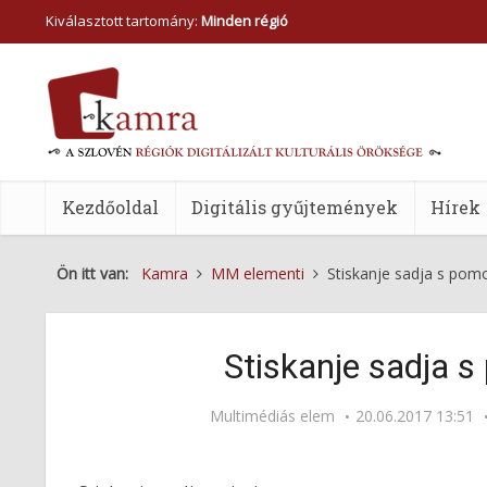
Kiválasztott tartomány:
Minden régió
Kezdőoldal
Digitális gyűjtemények
Hírek
Ön itt van:
Kamra
MM elementi
Stiskanje sadja s pomo
Stiskanje sadja s
Multimédiás elem
20.06.2017 13:51