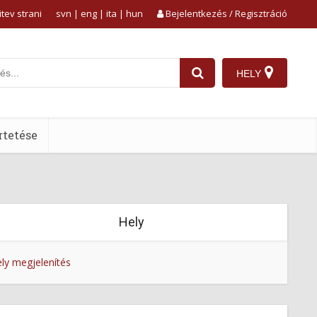
tev strani
svn
|
eng
|
ita
|
hun
Bejelentkezés / Regisztráció
HELY
tetése
Hely
ly megjelenítés