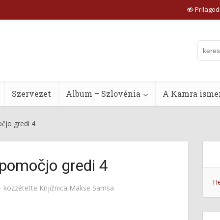
Prilagodi
Szervezet
Album – Szlovénia
A Kamra ismer
čjo gredi 4
 pomočjo gredi 4
He
közzétette
Knjižnica Makse Samsa