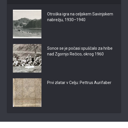
Otroška igra na celjskem Savinjskem
nabrežju, 1930–1940
Sonce se je počasi spuščalo za hribe
nad Zgornjo Rečico, okrog 1960
Prvi zlatar v Celju: Pettrus Aurifaber