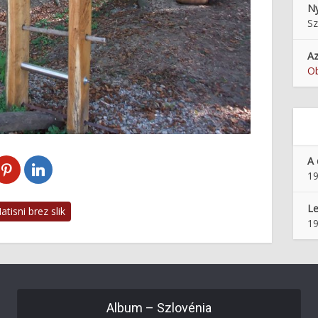
Ny
Sz
Az
Ob
A 
19
Le
tisni brez slik
19
Album – Szlovénia