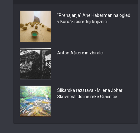
"Prehajanja" Ane Haberman na ogled
v Koroški osrednji knjižnici
Anton Aškerc in zbiralci
Slikarska razstava - Milena Žohar:
Skrivnosti doline reke Gračnice