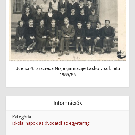
99
Učenci 4. b razreda Nižje gimnazije Laško v šol. letu
1955/56
Információk
Kategória
Iskolai napok az óvodától az egyetemig