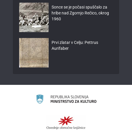
Sonce se je počasi spuščalo za
hribe nad Zgornjo Rečico, okrog
1960
Prvi zlatar v Celju: Pettrus
Aurifaber