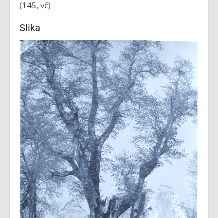
(145, vč)
Slika