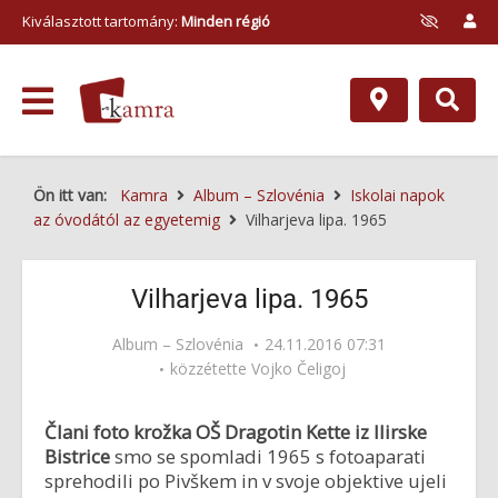
Kiválasztott tartomány:
Minden régió
Ön itt van:
Kamra
Album – Szlovénia
Iskolai napok
az óvodától az egyetemig
Vilharjeva lipa. 1965
Vilharjeva lipa. 1965
Album – Szlovénia
24.11.2016 07:31
közzétette
Vojko Čeligoj
Člani foto krožka OŠ Dragotin Kette iz Ilirske
Bistrice
smo se spomladi 1965 s fotoaparati
sprehodili po Pivškem in v svoje objektive ujeli