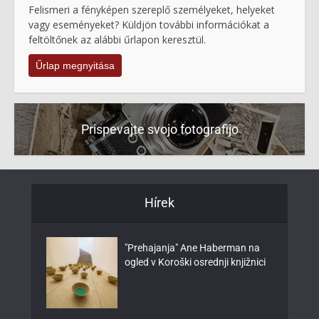
Felismeri a fényképen szereplő személyeket, helyeket
vagy eseményeket? Küldjön további információkat a
feltöltőnek az alábbi űrlapon keresztül.
Űrlap megnyitása
Prispevajte svojo fotografijo
Hírek
"Prehajanja" Ane Haberman na
ogled v Koroški osrednji knjižnici