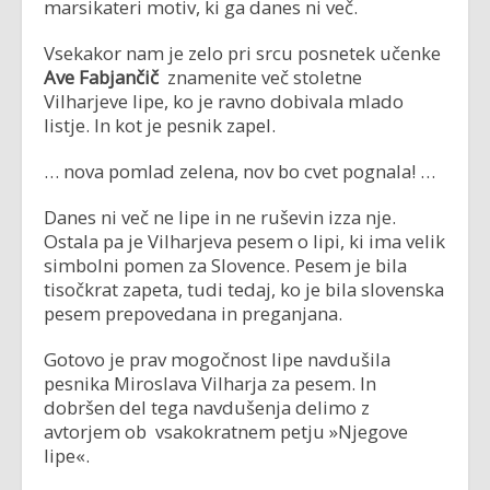
marsikateri motiv, ki ga danes ni več.
Vsekakor nam je zelo pri srcu posnetek učenke
Ave Fabjančič
znamenite več stoletne
Vilharjeve lipe, ko je ravno dobivala mlado
listje. In kot je pesnik zapel.
… nova pomlad zelena, nov bo cvet pognala! …
Danes ni več ne lipe in ne ruševin izza nje.
Ostala pa je Vilharjeva pesem o lipi, ki ima velik
simbolni pomen za Slovence. Pesem je bila
tisočkrat zapeta, tudi tedaj, ko je bila slovenska
pesem prepovedana in preganjana.
Gotovo je prav mogočnost lipe navdušila
pesnika Miroslava Vilharja za pesem. In
dobršen del tega navdušenja delimo z
avtorjem ob vsakokratnem petju »Njegove
lipe«.