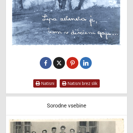
Natisni
Natisni brez slik
Sorodne vsebine