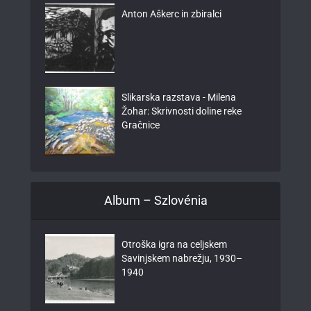
Anton Aškerc in zbiralci
Slikarska razstava - Milena
Žohar: Skrivnosti doline reke
Gračnice
Album – Szlovénia
Otroška igra na celjskem
Savinjskem nabrežju, 1930–
1940