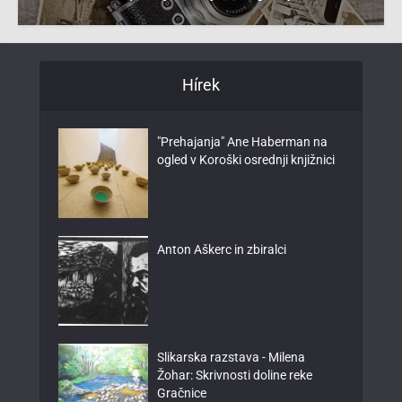
Hírek
"Prehajanja" Ane Haberman na
ogled v Koroški osrednji knjižnici
Anton Aškerc in zbiralci
Slikarska razstava - Milena
Žohar: Skrivnosti doline reke
Gračnice