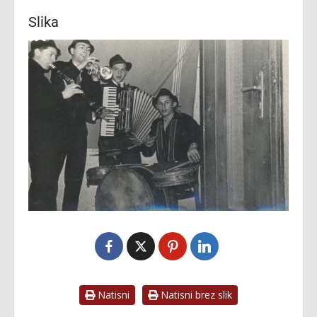
Slika
Natisni
Natisni brez slik