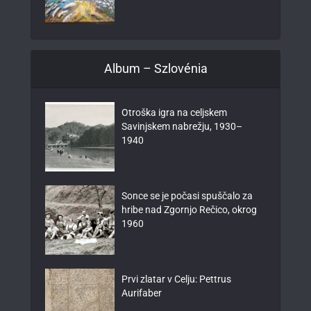
Album – Szlovénia
Otroška igra na celjskem
Savinjskem nabrežju, 1930–
1940
Sonce se je počasi spuščalo za
hribe nad Zgornjo Rečico, okrog
1960
Prvi zlatar v Celju: Pettrus
Aurifaber