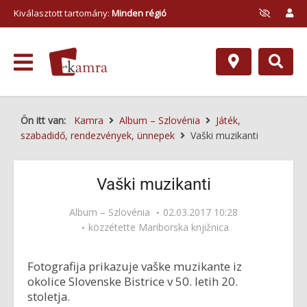
Kiválasztott tartomány:
Minden régió
Ön itt van:
Kamra
Album – Szlovénia
Játék,
szabadidő, rendezvények, ünnepek
Vaški muzikanti
Vaški muzikanti
Album – Szlovénia
02.03.2017 10:28
közzétette
Mariborska knjižnica
Fotografija prikazuje vaške muzikante iz
okolice Slovenske Bistrice v 50. letih 20.
stoletja.