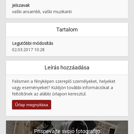
Jelszavak
vaški ansambli, vaški muzikanti
Tartalom
Legutóbbi módosítás
02.03.2017 10:28
Leírás hozzáadása
Felismeri a fényképen szereplő személyeket, helyeket
vagy eseményeket? Küldjön további információkat a
feltöltőnek az alábbi űrlapon keresztül.
Űrlap megnyitása
Prispevajte svojo fotografijo