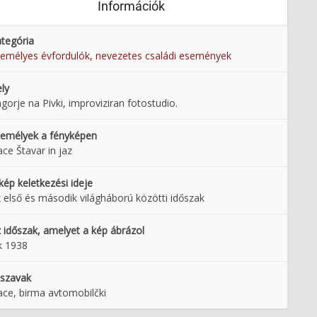
Információk
tegória
emélyes évfordulók, nevezetes családi események
ly
gorje na Pivki, improviziran fotostudio.
emélyek a fényképen
ce Štavar in jaz
kép keletkezési ideje
 első és második világháború közötti időszak
 időszak, amelyet a kép ábrázol
k 1938
lszavak
ce, birma avtomobilčki