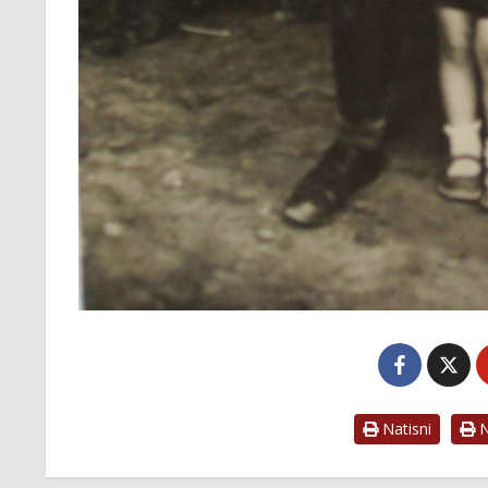
Natisni
Na