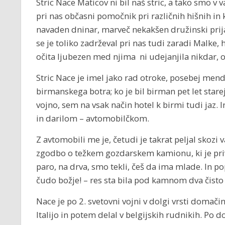
Stric Nace Maticov ni bil naš stric, a tako smo v 
pri nas občasni pomočnik pri različnih hišnih in
navaden dninar, marveč nekakšen družinski prija
se je toliko zadrževal pri nas tudi zaradi Malke
očita ljubezen med njima ni udejanjila nikdar, o
Stric Nace je imel jako rad otroke, posebej mend
birmanskega botra; ko je bil birman pet let starej
vojno, sem na vsak način hotel k birmi tudi jaz.
in darilom – avtomobilčkom.
Z avtomobili me je, četudi je takrat peljal skozi
zgodbo o težkem gozdarskem kamionu, ki je privaž
paro, na drva, smo tekli, češ da ima mlade. In po
čudo božje! – res sta bila pod kamnom dva čist
Nace je po 2. svetovni vojni v dolgi vrsti domači
Italijo in potem delal v belgijskih rudnikih. Po d