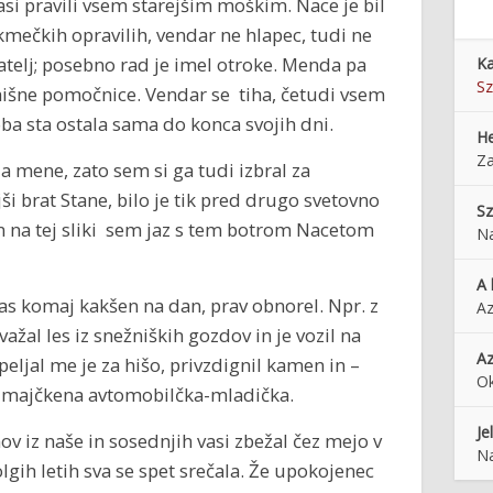
vasi pravili vsem starejšim moškim. Nace je bil
 kmečkih opravilih, vendar ne hlapec, tudi ne
telj; posebno rad je imel otroke. Menda pa
Ka
Sz
, hišne pomočnice. Vendar se tiha, četudi vsem
ba sta ostala sama do konca svojih dni.
He
Za
a mene, zato sem si ga tudi izbral za
ši brat Stane, bilo je tik pred drugo svetovno
Sz
 In na tej sliki sem jaz s tem botrom Nacetom
Na
A 
 vas komaj kakšen na dan, prav obnorel. Npr. z
Az
al les iz snežniških gozdov in je vozil na
Az
peljal me je za hišo, privzdignil kamen in –
O
o majčkena avtomobilčka-mladička.
Je
nov iz naše in sosednjih vasi zbežal čez mejo v
Na
olgih letih sva se spet srečala. Že upokojenec