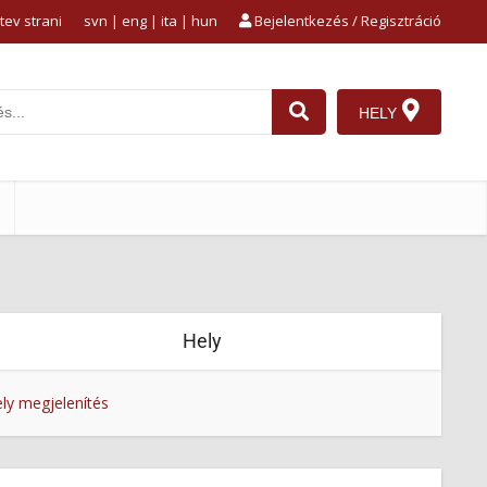
tev strani
svn
|
eng
|
ita
|
hun
Bejelentkezés / Regisztráció
HELY
Hely
ly megjelenítés