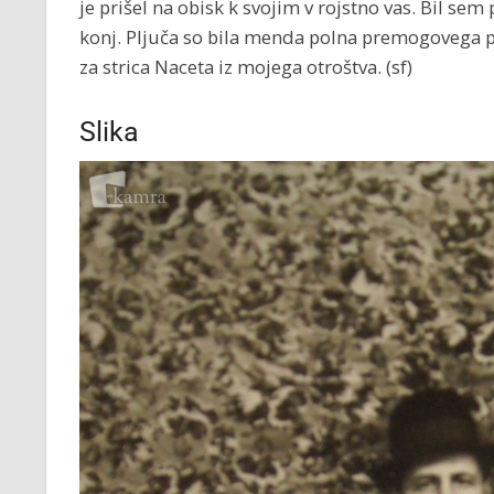
je prišel na obisk k svojim v rojstno vas. Bil sem
konj. Pljuča so bila menda polna premogovega p
za strica Naceta iz mojega otroštva. (sf)
Slika