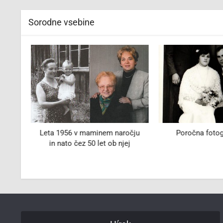
Sorodne vsebine
in
Leta 1956 v maminem naročju
Poročna fotog
 1930
in nato čez 50 let ob njej