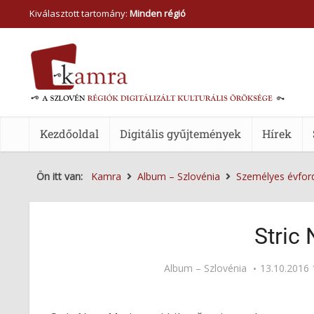
Kiválasztott tartomány:
Minden régió
Kezdőoldal
Digitális gyűjtemények
Hírek
Ön itt van:
Kamra
Album – Szlovénia
Személyes évfor
Stric
Album – Szlovénia
13.10.2016 