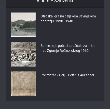
Album – Szlovénia
Otroška igra na celjskem Savinjskem
nabrežju, 1930–1940
Sonce se je počasi spuščalo za hribe
nad Zgornjo Rečico, okrog 1960
Prvi zlatar v Celju: Pettrus Aurifaber