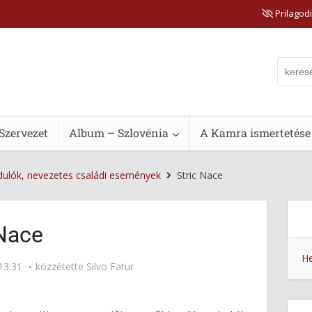
Prilagodi
Szervezet
Album – Szlovénia
A Kamra ismertetése
dulók, nevezetes családi események
Stric Nace
 Nace
He
13:31
közzétette
Silvo Fatur