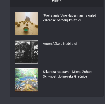
Hírek
"Prehajanja" Ane Haberman na ogled
v Koroški osrednji knjižnici
Anton Aškerc in zbiralci
Slikarska razstava - Milena Žohar:
Skrivnosti doline reke Gračnice