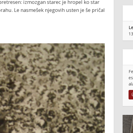
 pretresen: izmozgan starec je hropel ko star
rahu. Le nasmešek njegovih usten je še pričal
Le
13
Fe
es
al