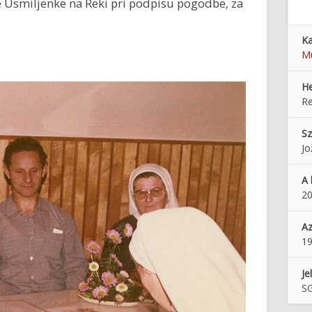
re Usmiljenke na Reki pri podpisu pogodbe, za
Ka
M
He
R
Sz
Jo
A 
20
Az
1
Je
SG