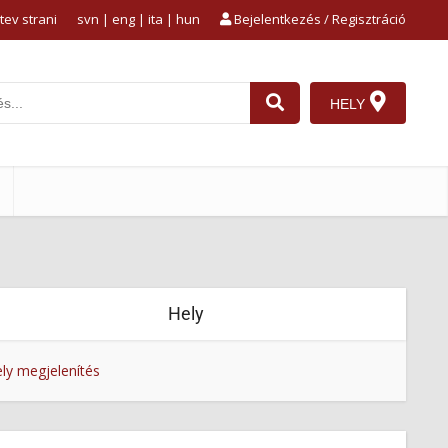
tev strani
svn
|
eng
|
ita
|
hun
Bejelentkezés / Regisztráció
HELY
Hely
ly megjelenítés