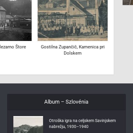
elezarno Štore
Gostilna Zupančič, Kamenica pri
Delika
Dolskem
Album – Szlovénia
Otroška igra na celjskem Savinjskem
nabrežju, 1930–1940