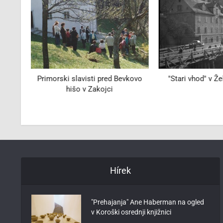
eska,
Primorski slavisti pred Bevkovo
"Stari vhod" v Ž
60
hišo v Zakojci
Hírek
"Prehajanja" Ane Haberman na ogled
v Koroški osrednji knjižnici