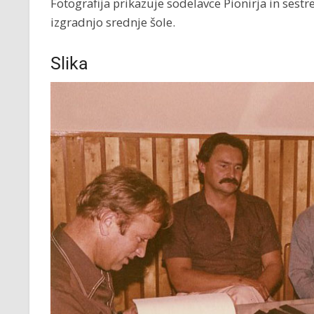
Fotografija prikazuje sodelavce Pionirja in sest
izgradnjo srednje šole.
Slika