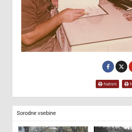
Natisni
Na
Sorodne vsebine