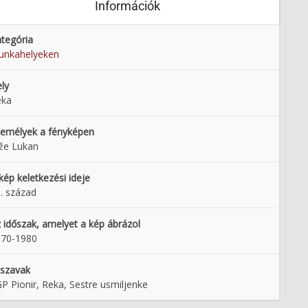
Információk
tegória
unkahelyeken
ly
eka
emélyek a fényképen
že Lukan
kép keletkezési ideje
. század
 időszak, amelyet a kép ábrázol
970-1980
lszavak
P Pionir, Reka, Sestre usmiljenke