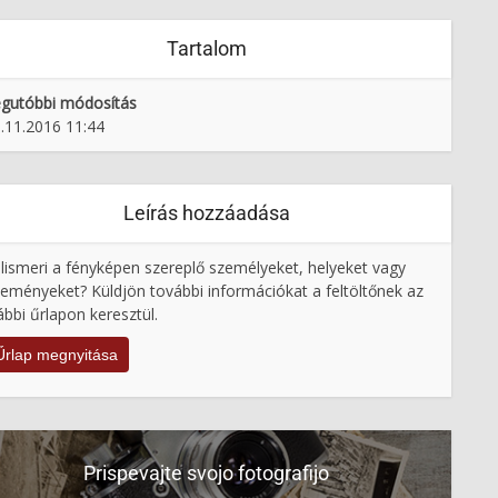
Tartalom
gutóbbi módosítás
.11.2016 11:44
Leírás hozzáadása
lismeri a fényképen szereplő személyeket, helyeket vagy
eményeket? Küldjön további információkat a feltöltőnek az
ábbi űrlapon keresztül.
Űrlap megnyitása
Prispevajte svojo fotografijo