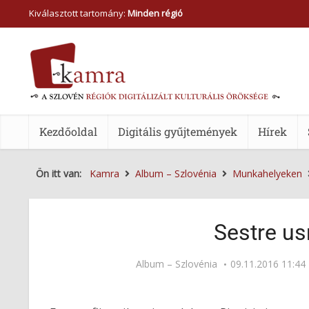
Kiválasztott tartomány:
Minden régió
Kezdőoldal
Digitális gyűjtemények
Hírek
Ön itt van:
Kamra
Album – Szlovénia
Munkahelyeken
Sestre us
Album – Szlovénia
09.11.2016 11:44