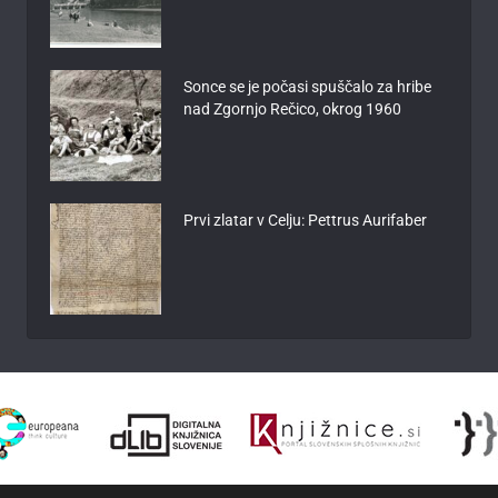
Sonce se je počasi spuščalo za hribe
nad Zgornjo Rečico, okrog 1960
Prvi zlatar v Celju: Pettrus Aurifaber