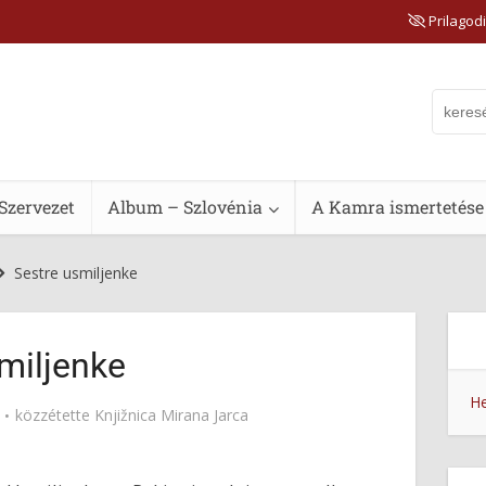
Prilagodi
Szervezet
Album – Szlovénia
A Kamra ismertetése
Sestre usmiljenke
miljenke
He
közzétette
Knjižnica Mirana Jarca