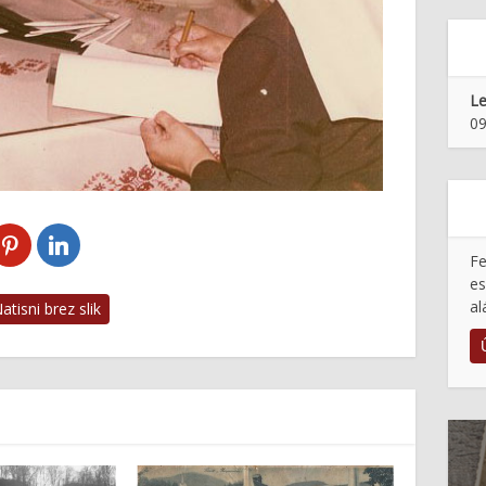
Le
09
Fe
es
al
tisni brez slik