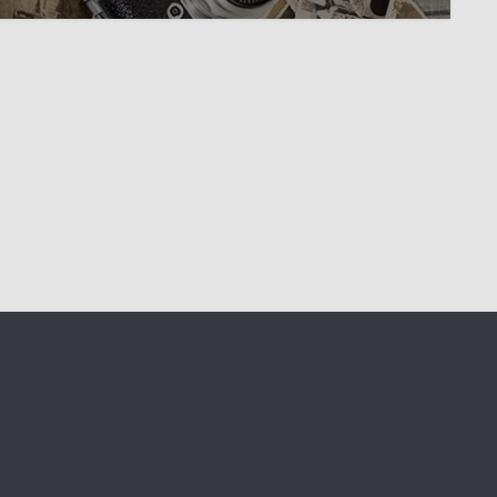
tesa Roze Zamparutti v
Lea Grabrijan, prva belokranjska
Celju leta 1926
poklicna knjižničarka