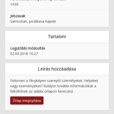
1930
Jelszavak
Samostan, poslikava kapele
Tartalom
Legutóbbi módosítás
02.09.2018 10:27
Leírás hozzáadása
Felismeri a fényképen szereplő személyeket, helyeket
vagy eseményeket? Küldjön további információkat a
feltöltőnek az alábbi űrlapon keresztül.
Űrlap megnyitása