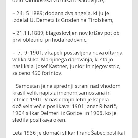
delo kamnoseka Vurnika iz Radovljice,
– 24. 5.1889; dodana dva angela, ki ju je
izdelal U. Demetz iz Groden na Tirolskem,
– 21.11.1889; blagoslovljen nov križev pot ob
prvi obletnici prihoda redovnic,
– 7. 9. 1901; v kapeli postavljena nova oltarna,
velika slika, Marijinega darovanja, ki sta jo
naslikala Josef Kastner, junior in njegov stric,
za ceno 450 forintov.
Samostan je na sprednji strani nad vhodom
krasil velik napis z imenom samostana in
letnico 1901. V naslednjih letih je kapela
doživela večje poslikave: 1901 Janez Ribarič,
1904 slikar Delmeri iz Gorice in 1906, ko je
sledila poslikava oken.
Leta 1936 je domači slikar Franc Šabec poslikal