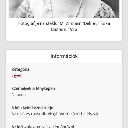
Fotografija na steklu: M. Zirmann "Dekle", Ilirska
Bistrica, 1935
Információk
Kategória
Egyéb
Személyek a fényképen
Ni oseb
A kép keletkezési ideje
Az első és második világháború közötti időszak
Az időszak, amelyet a kép ábrázol