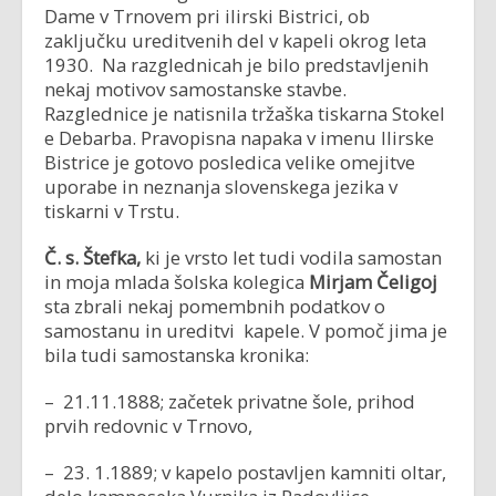
Dame v Trnovem pri ilirski Bistrici, ob
zaključku ureditvenih del v kapeli okrog leta
1930. Na razglednicah je bilo predstavljenih
nekaj motivov samostanske stavbe.
Razglednice je natisnila tržaška tiskarna Stokel
e Debarba. Pravopisna napaka v imenu Ilirske
Bistrice je gotovo posledica velike omejitve
uporabe in neznanja slovenskega jezika v
tiskarni v Trstu.
Č. s. Štefka,
ki je vrsto let tudi vodila samostan
in moja mlada šolska kolegica
Mirjam Čeligoj
sta zbrali nekaj pomembnih podatkov o
samostanu in ureditvi kapele. V pomoč jima je
bila tudi samostanska kronika:
– 21.11.1888; začetek privatne šole, prihod
prvih redovnic v Trnovo,
– 23. 1.1889; v kapelo postavljen kamniti oltar,