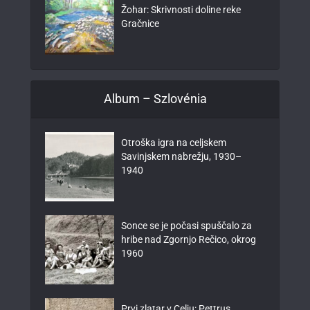
Žohar: Skrivnosti doline reke
Gračnice
Album – Szlovénia
Otroška igra na celjskem
Savinjskem nabrežju, 1930–
1940
Sonce se je počasi spuščalo za
hribe nad Zgornjo Rečico, okrog
1960
Prvi zlatar v Celju: Pettrus