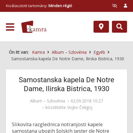
Kiválasztott tartomány:
Minden régió
Ön itt van:
Kamra
Album – Szlovénia
Egyéb
Samostanska kapela De Notre Dame, Ilirska Bistrica, 1930
Samostanska kapela De Notre
Dame, Ilirska Bistrica, 1930
Album – Szlovénia
02.09.2018 10:27
közzétette
Vojko Čeligoj
Slikovita razglednica notranjosti kapele
samostana ubogih šolskih sester de Notre