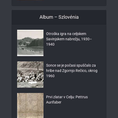
Album – Szlovénia
Otroška igra na celjskem
Savinjskem nabrežju, 1930–
1940
Sonce se je počasi spuščalo za
hribe nad Zgornjo Rečico, okrog
1960
Prvi zlatar v Celju: Pettrus
Aurifaber