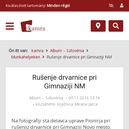
Kiválasztott tartomány:
Minden régió
Ön itt van:
Kamra
Album – Szlovénia
Munkahelyeken
Rušenje drvarnice pri Gimnaziji NM
Rušenje drvarnice pri
Gimnaziji NM
Album – Szlovénia
09.11.2016 13:16
közzétette
Knjižnica Mirana Jarca
Na fotografiji sta delavca uprave Pionirja pri
rušenju drvarnice pri Gimnaziji Novo mesto.