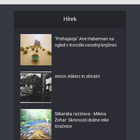
Hírek
"Prehajanja" Ane Haberman na
ogled v Koroški osrednji knjižnici
Anton Aškerc in zbiralci
Slikarska razstava - Milena
Žohar: Skrivnosti doline reke
Gračnice