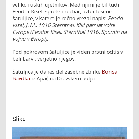
veliko ruskih ujetnikov. Med njimi je bil tudi
Feodor Kisel, spreten rezbar, avtor lesene
šatuljice, v katero je ročno vrezal napis:
Feodo
Kisel, J. M., 1916 Sternthal, Kikl pamjat vojni
Evrope (Feodor Kisel, Sternthal 1916, Spomin na
vojno v Evropi).
Pod pokrovom šatuljice je viden prstni odtis v
beli barvi, verjetno njegov.
Šatuljica je danes del zasebne zbirke
Borisa
Bavdka
iz Apač na Dravskem polju.
Slika