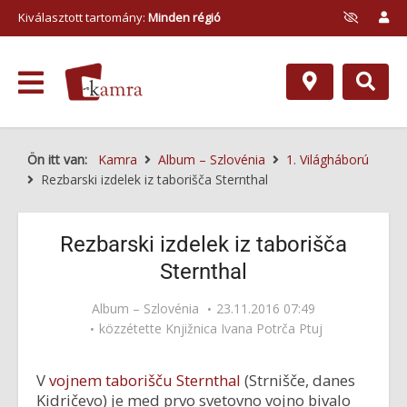
Kiválasztott tartomány:
Minden régió
Ön itt van:
Kamra
Album – Szlovénia
1. Világháború
Rezbarski izdelek iz taborišča Sternthal
Rezbarski izdelek iz taborišča
Sternthal
Album – Szlovénia
23.11.2016 07:49
közzétette
Knjižnica Ivana Potrča Ptuj
V
vojnem taborišču Sternthal
(Strnišče, danes
Kidričevo) je med prvo svetovno vojno bivalo