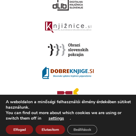
A weboldalon a minőségi felhasználói élmény érdekében sütiket
használunk.
You can find out more about which cookies we are using or
switch them off in
settings
.
2008 - 2026 ©
KAMRA
, Production: TrueCAD d.o.o.
A Kamra ismertetése
Használati feltételek
ISSN 2350-5559
Elfogad
Elutasítom
Beállítások