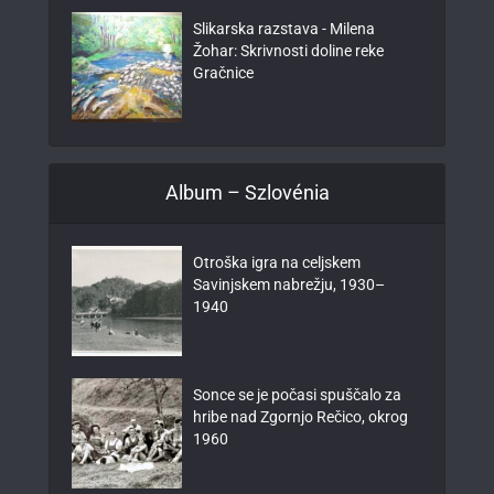
Slikarska razstava - Milena
Žohar: Skrivnosti doline reke
Gračnice
Album – Szlovénia
Otroška igra na celjskem
Savinjskem nabrežju, 1930–
1940
Sonce se je počasi spuščalo za
hribe nad Zgornjo Rečico, okrog
1960