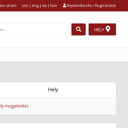
tev strani
svn
|
eng
|
ita
|
hun
Bejelentkezés / Regisztráció
HELY
Hely
ly megjelenítés