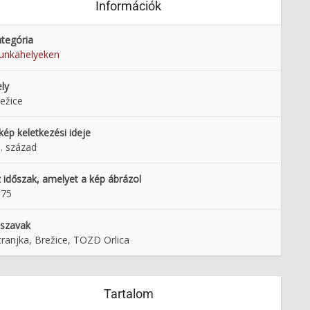
Információk
tegória
unkahelyeken
ly
ežice
kép keletkezési ideje
. század
 időszak, amelyet a kép ábrázol
975
lszavak
tranjka, Brežice, TOZD Orlica
Tartalom