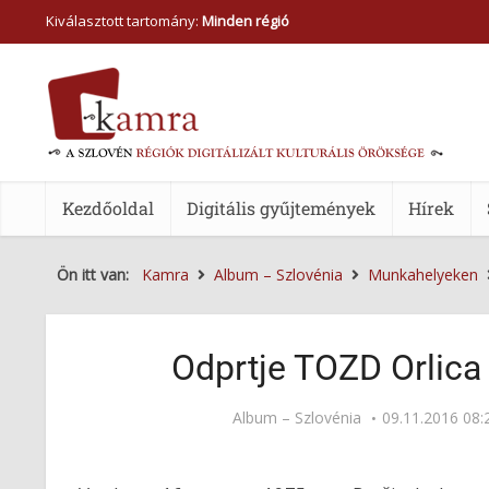
Kiválasztott tartomány:
Minden régió
Kezdőoldal
Digitális gyűjtemények
Hírek
Ön itt van:
Kamra
Album – Szlovénia
Munkahelyeken
Odprtje TOZD Orlica 
Album – Szlovénia
09.11.2016 08: