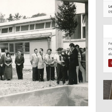
Le
09
Fe
es
al