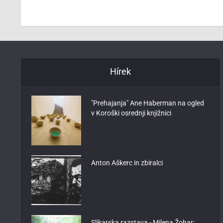
Hírek
"Prehajanja" Ane Haberman na ogled
v Koroški osrednji knjižnici
Anton Aškerc in zbiralci
Slikarska razstava - Milena Žohar: