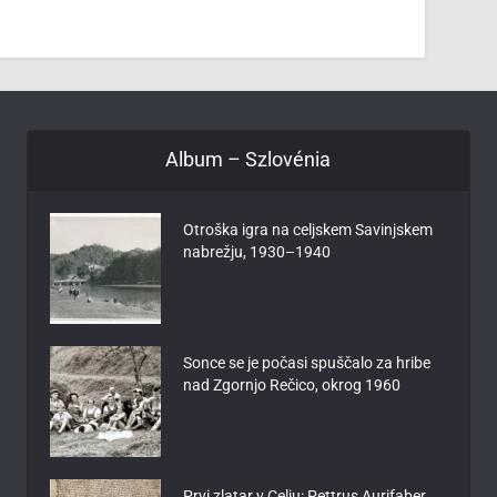
Album – Szlovénia
Otroška igra na celjskem Savinjskem
nabrežju, 1930–1940
Sonce se je počasi spuščalo za hribe
nad Zgornjo Rečico, okrog 1960
Prvi zlatar v Celju: Pettrus Aurifaber