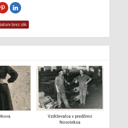
tisni brez slik
 predilnici
Volitve v Pionirju
eksa