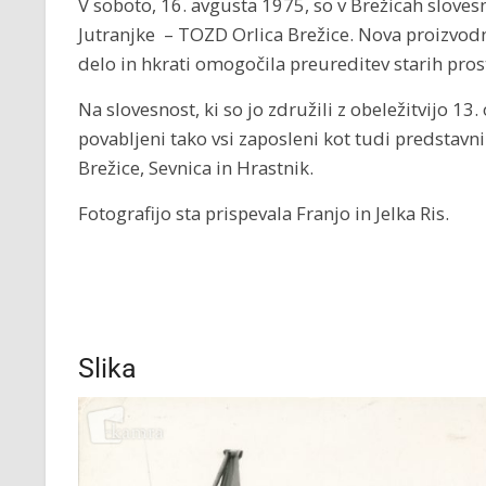
V soboto, 16. avgusta 1975, so v Brežicah slove
Jutranjke – TOZD Orlica Brežice. Nova proizvodna
delo in hkrati omogočila preureditev starih pros
Na slovesnost, ki so jo združili z obeležitvijo 13.
povabljeni tako vsi zaposleni kot tudi predstavni
Brežice, Sevnica in Hrastnik.
Fotografijo sta prispevala Franjo in Jelka Ris.
Slika