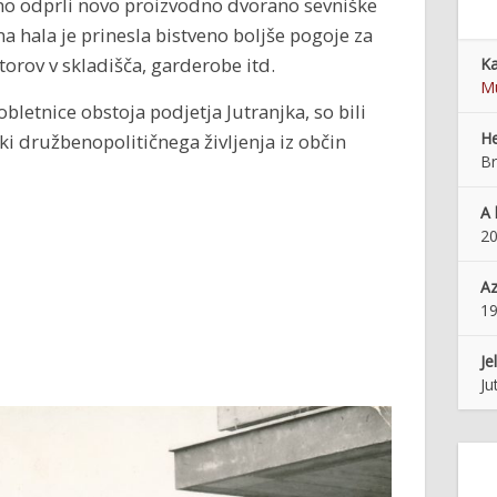
sno odprli novo proizvodno dvorano sevniške
 hala je prinesla bistveno boljše pogoje za
torov v skladišča, garderobe itd.
Ka
M
 obletnice obstoja podjetja Jutranjka, so bili
He
ki družbenopolitičnega življenja iz občin
Br
A 
20
Az
1
Je
Ju