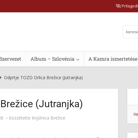
Prilagodi
Szervezet
Album – Szlovénia
A Kamra ismertetése
Odprtje TOZD Orlica Brežice (Jutranjka)
Brežice (Jutranjka)
He
26
közzétette
Knjižnica Brežice