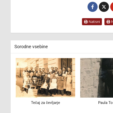
Natisni
Na
Sorodne vsebine
Paula Torkova
Vzdrževalca v
Novot