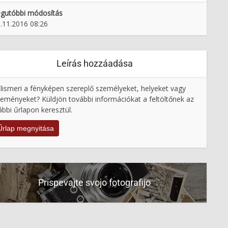
gutóbbi módosítás
.11.2016 08:26
Leírás hozzáadása
lismeri a fényképen szereplő személyeket, helyeket vagy
eményeket? Küldjön további információkat a feltöltőnek az
ábbi űrlapon keresztül.
Űrlap megnyitása
Prispevajte svojo fotografijo