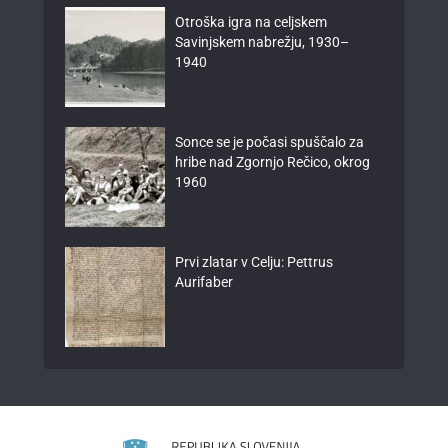
Otroška igra na celjskem
Savinjskem nabrežju, 1930–
1940
Sonce se je počasi spuščalo za
hribe nad Zgornjo Rečico, okrog
1960
Prvi zlatar v Celju: Pettrus
Aurifaber