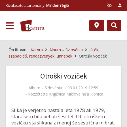
Kiválasztott tartomány:
Minden régió
Ön itt van:
Kamra
Album – Szlovénia
Játék,
szabadidő, rendezvények, ünnepek
Otroški voziček
Otroški voziček
Album – Szlovénia
03.01.2019 12:59
közzétette
Knjižnica Miklova hiša Ribnica
Slika je verjetno nastala leta 1978 ali 1979,
stara sem bila pet ali šest let. Ob otroškem
vozičku sta slikana z menoj še sestrična in brat.