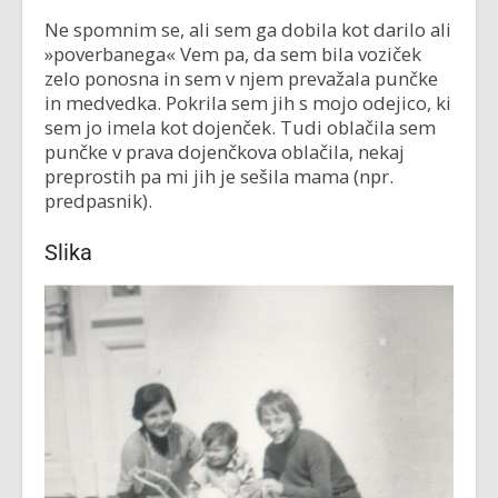
Ne spomnim se, ali sem ga dobila kot darilo ali
»poverbanega« Vem pa, da sem bila voziček
zelo ponosna in sem v njem prevažala punčke
in medvedka. Pokrila sem jih s mojo odejico, ki
sem jo imela kot dojenček. Tudi oblačila sem
punčke v prava dojenčkova oblačila, nekaj
preprostih pa mi jih je sešila mama (npr.
predpasnik).
Slika