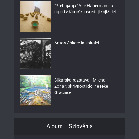
"Prehajanja" Ane Haberman na
ogled v Koroški osrednji knjižnici
Anton Aškerc in zbiralci
Slikarska razstava - Milena
Žohar: Skrivnosti doline reke
Gračnice
Album – Szlovénia