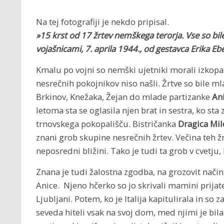
Na tej fotografiji je nekdo pripisal.
»15 krst od 17 žrtev nemškega terorja. Vse so bile
vojašnicami, 7. aprila 1944., od gestavca Erika Ebe
Kmalu po vojni so nemški ujetniki morali izkopali 
nesrečnih pokojnikov niso našli. Žrtve so bile m
Brkinov, Knežaka, Žejan do mlade partizanke
An
letoma sta se oglasila njen brat in sestra, ko sta 
trnovskega pokopališču. Bistričanka
Dragica Mil
znani grob skupine nesrečnih žrtev. Večina teh ž
neposredni bližini. Tako je tudi ta grob v cvetju
Znana je tudi žalostna zgodba, na grozovit nači
Anice. Njeno hčerko so jo skrivali mamini prijate
Ljubljani. Potem, ko je Italija kapitulirala in so 
seveda hiteli vsak na svoj dom, med njimi je bila 