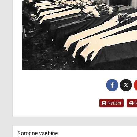
Natisni
Na
Sorodne vsebine