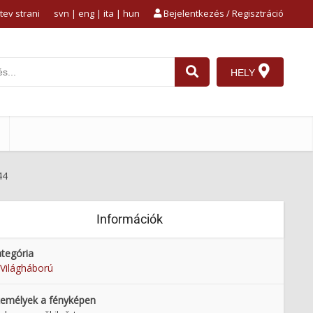
tev strani
svn
|
eng
|
ita
|
hun
Bejelentkezés / Regisztráció
HELY
44
Információk
tegória
 Világháború
emélyek a fényképen