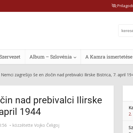
Prilagodi
Szervezet
Album – Szlovénia
A Kamra ismertetése
Nemci zagrešijo še en zločin nad prebivalci Ilirske Bistrica, 7. april 19
in nad prebivalci Ilirske
Ka
 april 1944
2.
0:56
közzétette
Vojko Čeligoj
Sz