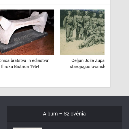
Pis
a in edinstva"
Celjan Jože Zupanc kot
rica 1964
starojugoslovanski vojak
Album – Szlovénia