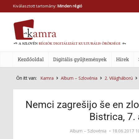
Kiválasztott tartomány:
Minden régió
Kezdőoldal
Digitális gyűjtemények
Hírek
Ön itt van:
Kamra
Album – Szlovénia
2. Világháború
Nemci zagrešijo še en zloč
Bistrica, 7.
Album – Szlovénia
18.06.2017 1