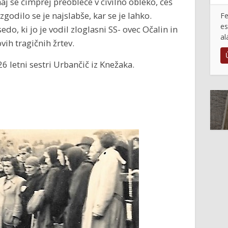
naj se čimprej preobleče v civilno obleko, češ
zgodilo se je najslabše, kar se je lahko.
Fe
es
o, ki jo je vodil zloglasni SS- ovec Očalin in
al
vih tragičnih žrtev.
6 letni sestri Urbančič iz Knežaka.