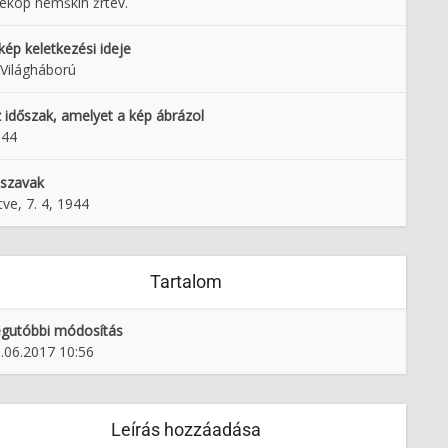
ekop nemških žrtev.
kép keletkezési ideje
 Világháború
 időszak, amelyet a kép ábrázol
944
lszavak
tve, 7. 4, 1944
Tartalom
gutóbbi módosítás
.06.2017 10:56
Leírás hozzáadása