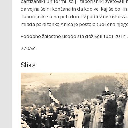
partizanski uniformi, so ji taborišniki svetovali 
da vojna še ni končana in da kdo ve, kaj še bo. In 
Taborišniki so na poti domov padli v nemško zased
mlada partizanka Anica je postala tudi ena njego
Podobno žalostno usodo sta doživeli tudi 20 in 2
270/vč
Slika