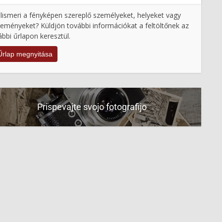
lismeri a fényképen szereplő személyeket, helyeket vagy
eményeket? Küldjön további információkat a feltöltőnek az
ábbi űrlapon keresztül.
Űrlap megnyitása
Prispevajte svojo fotografijo