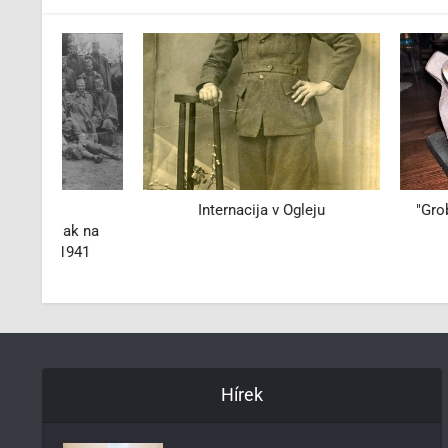
Internacija v Ogleju
"Grobnica bratstv
 na
Ilirska Bist
41
Hírek