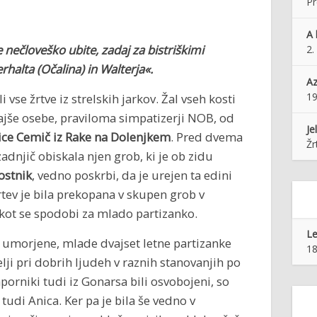
Pr
A 
 nečloveško ubite, zadaj za bistriškimi
2.
rhalta (Očalina) in Walterja«.
Az
1
vse žrtve iz strelskih jarkov. Žal vseh kosti
lajše osebe, praviloma simpatizerji NOB, od
Je
ice Cemič iz Rake na Dolenjkem
. Pred dvema
Žr
zadnjič obiskala njen grob, ki je ob zidu
ostnik
, vedno poskrbi, da je urejen ta edini
rtev je bila prekopana v skupen grob v
, kot se spodobi za mlado partizanko.
Le
n umorjene, mlade dvajset letne partizanke
18
lji pri dobrih ljudeh v raznih stanovanjih po
zaporniki tudi iz Gonarsa bili osvobojeni, so
tudi Anica. Ker pa je bila še vedno v