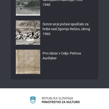
1940
Sonce se je počasi spuščalo za
hribe nad Zgornjo Rečico, okrog
1960
Prvi zlatar v Celju: Pettrus
Aurifaber