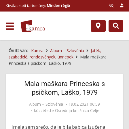
Kiválasztott tartomány:
Minden régió
Ön itt van:
Kamra
Album – Szlovénia
Játék,
szabadidő, rendezvények, ünnepek
Mala maškara
Princeska s psičkom, Laško, 1979
Mala maškara Princeska s
psičkom, Laško, 1979
Album – Szlovénia
19.02.2021 06:59
közzétette
Osrednja knjižnica Celje
Imela sem srečo, da je bila babica izučena