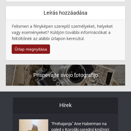
Leírás hozzáadása
Felismeri a fényképen szereplő személyeket, helyeket
vagy eseményeket? Küldjön további információkat a
feltöltőnek az alábbi űrlapon keresztül.
Űrlap megnyitása
Prispevajte svojo fotografijo
Hírek
"Prehajanja" Ane Haberman na
ogled v Koroški osrednji knjižnici