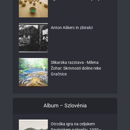
Anton Aškerc in zbiralci
Slikarska razstava - Milena
Žohar: Skrivnosti doline reke
Gračnice
Album – Szlovénia
Otroška igra na celjskem
Savinjskem nabrežju, 1930–