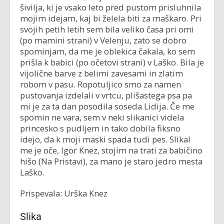
šivilja, ki je vsako leto pred pustom prisluhnila
mojim idejam, kaj bi želela biti za maškaro. Pri
svojih petih letih sem bila veliko časa pri omi
(po mamini strani) v Velenju, zato se dobro
spominjam, da me je oblekica čakala, ko sem
prišla k babici (po očetovi strani) v Laško. Bila je
vijolične barve z belimi zavesami in zlatim
robom v pasu. Ropotuljico smo za namen
pustovanja izdelali v vrtcu, plišastega psa pa
mi je za ta dan posodila soseda Lidija. Če me
spomin ne vara, sem v neki slikanici videla
princesko s pudljem in tako dobila fiksno
idejo, da k moji maski spada tudi pes. Slikal
me je oče, Igor Knez, stojim na trati za babičino
hišo (Na Pristavi), za mano je staro jedro mesta
Laško.
Prispevala: Urška Knez
Slika