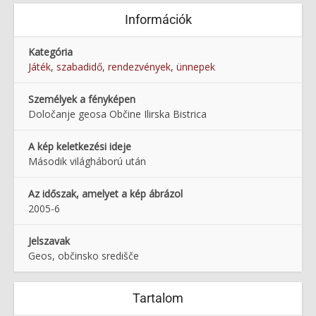
Információk
Kategória
Játék, szabadidő, rendezvények, ünnepek
Személyek a fényképen
Določanje geosa Občine Ilirska Bistrica
A kép keletkezési ideje
Második világháború után
Az időszak, amelyet a kép ábrázol
2005-6
Jelszavak
Geos, občinsko središče
Tartalom