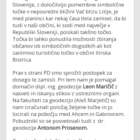
Slovenije, z določitvijo pomembne simbolične
točke v neposredni bližini Vač blizu Litije, je
med planinci kar nekaj časa tlela zamisel, da bi
tudi v naši občini, ki sodi med največje v
Republiki Sloveniji, poiskali takšno točko.
Točka bi lahko ponudila možnosti zbiranja
občanov ob simboličnih dogodkih ali kot
zanimivo turistično točko v občini Ilirska
Bistrica.
Prav s strani PD smo sprožili postopek za
dosego te zamisli. Pri tem nam je pomagal
domačin dipl. ing. geodezije
Leon Maričič
z
nasveti in iskanju stikov z ustreznimi organi.
Na fakulteti za geodezijo (Aleš Marjetič) so
nam izračunali položaj željene točke in jo
locirali na pobočju med Ahcem in Gabrovcem.
Pobudniki so se posvetovali tudi z dr.
geodezije
Antonom Prosenom.