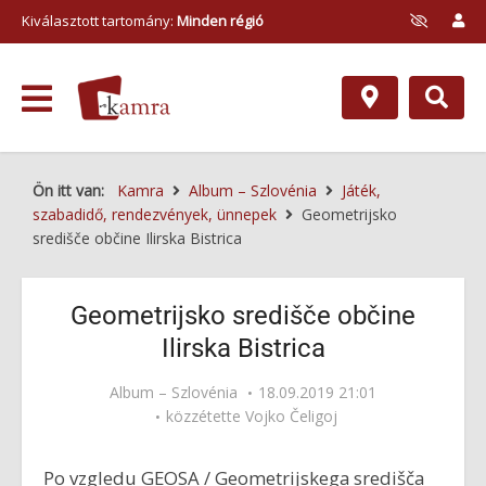
Kiválasztott tartomány:
Minden régió
Ön itt van:
Kamra
Album – Szlovénia
Játék,
szabadidő, rendezvények, ünnepek
Geometrijsko
središče občine Ilirska Bistrica
Geometrijsko središče občine
Ilirska Bistrica
Album – Szlovénia
18.09.2019 21:01
közzétette
Vojko Čeligoj
Po vzgledu GEOSA / Geometrijskega središča