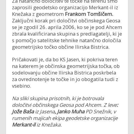
Za natančno določitev te točke na terenu smo
zaprosili geodetsko organizacijo Merkant-il iz
Knežaka z geometrom
Frankom Tomšičem.
Zaključni korak pri določitvi občinskega Geosa
se je zgodil 26. aprila 2006, ko se je pod Ahcem
zbrala kvalificirana skupina s predlagatelji, ki je
s pomočjo satelitske tehnike natančno določila
geometrijsko točko občine Ilirska Bistrica.
Pričakovati je, da bo KS Jasen, ki pokriva teren
na katerem je občinska geometrijska točka, ob
sodelovanju občine Ilirska Bistrica poskrbela
za ovrednotenje te točke in jo obogatila tudi z
vsebino.
Na sliki skupina prisotnih, ki je botrovala
določitvi občinskega Geosa pod Ahcem. Z leve
:
Jože Baša
iz Jasena
,
Janko Muha
PD Snežnik, v
rumenih majicah ekipa geodetske organizacije
Merkant-il
iz Knežaka.