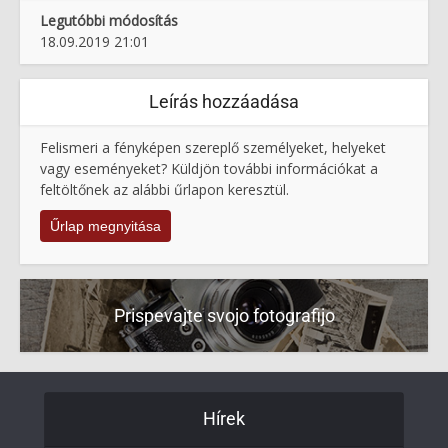
Legutóbbi módosítás
18.09.2019 21:01
Leírás hozzáadása
Felismeri a fényképen szereplő személyeket, helyeket
vagy eseményeket? Küldjön további információkat a
feltöltőnek az alábbi űrlapon keresztül.
Űrlap megnyitása
Prispevajte svojo fotografijo
Hírek