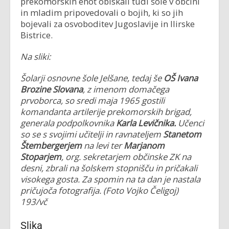
prekomorskih enot obiskali tudi šole v občini
in mladim pripovedovali o bojih, ki so jih
bojevali za osvoboditev Jugoslavije in Ilirske
Bistrice.
Na sliki:
Šolarji osnovne šole Jelšane, tedaj še
OŠ Ivana
Brozine Slovana
, z imenom domačega
prvoborca, so sredi maja 1965 gostili
komandanta artilerije prekomorskih brigad,
generala podpolkovnika
Karla Levičnika.
Učenci
so se s svojimi učitelji in ravnateljem
Stanetom
Štembergerjem
na levi ter
Marjanom
Stoparjem
, org. sekretarjem občinske ZK na
desni, zbrali na šolskem stopnišču in pričakali
visokega gosta. Za spomin na ta dan je nastala
pričujoča fotografija. (Foto Vojko Čeligoj)
193/vč
Slika