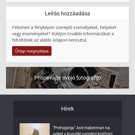
Leírás hozzáadása
Felismeri a fényképen szereplő személyeket, helyeket
vagy eseményeket? Küldjön további információkat a
feltöltőnek az alábbi űrlapon keresztül.
Űrlap megnyitása
Prispevajte svojo fotografijo
Hírek
"Prehajanja" Ane Haberman na
ogled v Koroški osrednji knjižnici