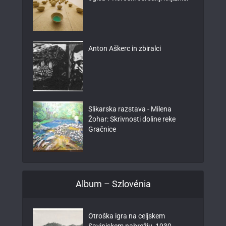
Anton Aškerc in zbiralci
Slikarska razstava - Milena
Žohar: Skrivnosti doline reke
Gračnice
Album – Szlovénia
Otroška igra na celjskem