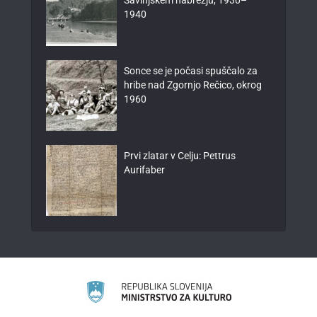
Savinjskem nabrežju, 1930–
1940
Sonce se je počasi spuščalo za
hribe nad Zgornjo Rečico, okrog
1960
Prvi zlatar v Celju: Pettrus
Aurifaber