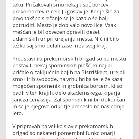
teku. Pričakovali smo nekaj tisoč borcev –
prekomorcev iz cele Jugoslavije. Ker je šlo za
prvo takšno srečanje se je kazalo še bolj
potruditi. Mesto je dobivalo novo lice. Vsak
meščan je bil obvezen opraviti deset
udarniških ur pri urejanju mesta. Nič ni bilo
težko saj smo delali zase in za svoj kraj.
Predstavniki prekomorskih brigad so po mestu
postavili nekaj spominskih plošč, ki naj bi
pričale o zaključnih bojih na Bistriškem, urejali
smo Hrib svobode, na vrhu hriba se je že kazal
mogočen spomenik in grobnica borcem, ki so
padli v teh krajih, delo akademskega, kiparja
Janeza Lenassija. Žal spomenik ni bil dokončan
in se je njegovo odkritje preneslo na naslednje
leto.
V pripravah na veliko slavje prekomorskih
brigad so nekateri pomembni funkcionarji