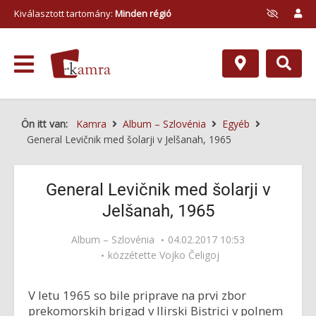
Kiválasztott tartomány:
Minden régió
Ön itt van:
Kamra
Album – Szlovénia
Egyéb
General Levičnik med šolarji v Jelšanah, 1965
General Levičnik med šolarji v
Jelšanah, 1965
Album – Szlovénia
04.02.2017 10:53
közzétette
Vojko Čeligoj
V letu 1965 so bile priprave na prvi zbor
prekomorskih brigad v Ilirski Bistrici v polnem