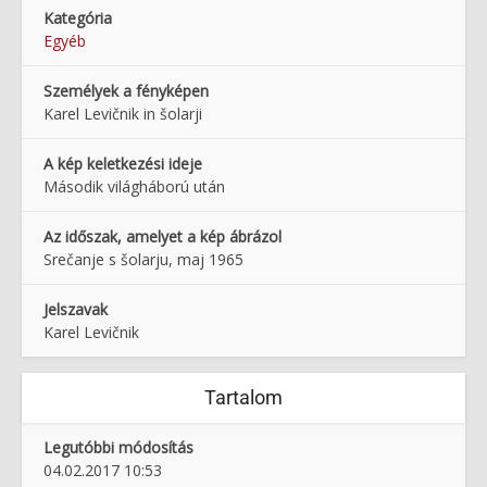
Kategória
Egyéb
Személyek a fényképen
Karel Levičnik in šolarji
A kép keletkezési ideje
Második világháború után
Az időszak, amelyet a kép ábrázol
Srečanje s šolarju, maj 1965
Jelszavak
Karel Levičnik
Tartalom
Legutóbbi módosítás
04.02.2017 10:53