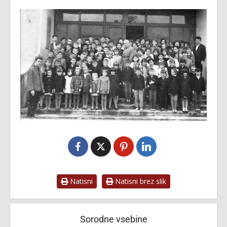
Natisni
Natisni brez slik
Sorodne vsebine