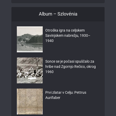
Album – Szlovénia
Otroška igra na celjskem
Savinjskem nabrežju, 1930–
1940
Sonce se je počasi spuščalo za
hribe nad Zgornjo Rečico, okrog
1960
Prvi zlatar v Celju: Pettrus
Aurifaber