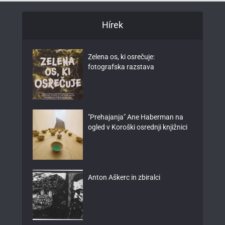
Hírek
Zelena os, ki osrečuje:
fotografska razstava
"Prehajanja" Ane Haberman na
ogled v Koroški osrednji knjižnici
Anton Aškerc in zbiralci