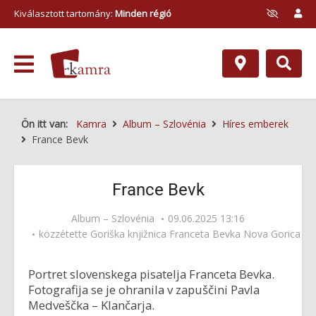
Kiválasztott tartomány:
Minden régió
Ön itt van:
Kamra
Album – Szlovénia
Híres emberek
France Bevk
France Bevk
Album – Szlovénia
09.06.2025 13:16
közzétette
Goriška knjižnica Franceta Bevka Nova Gorica
Portret slovenskega pisatelja Franceta Bevka.
Fotografija se je ohranila v zapuščini Pavla
Medveščka – Klančarja.