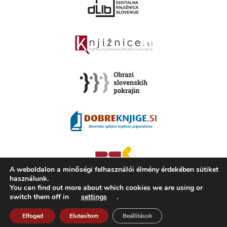
A weboldalon a minőségi felhasználói élmény érdekében sütiket
használunk.
You can find out more about which cookies we are using or
switch them off in
settings
.
2008 - 2026 ©
KAMRA
, Production: TrueCAD d.o.o.
A Kamra ismertetése
Használati feltételek
ISSN 2350-5559
Elfogad
Elutasítom
Beállítások