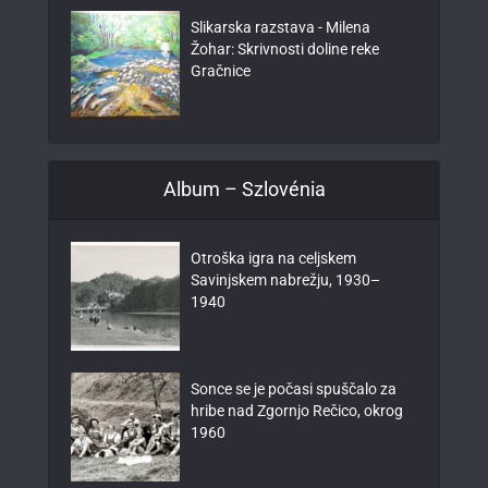
Slikarska razstava - Milena
Žohar: Skrivnosti doline reke
Gračnice
Album – Szlovénia
Otroška igra na celjskem
Savinjskem nabrežju, 1930–
1940
Sonce se je počasi spuščalo za
hribe nad Zgornjo Rečico, okrog
1960