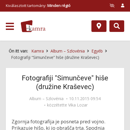
Kiválasztott tartomány:
Minden régió
Ön itt van:
Kamra
Album – Szlovénia
Egyéb
Fotografiji “Simunčeve” hiše (družine Kraševec)
Fotografiji "Simunčeve" hiše
(družine Kraševec)
Album – Szlovénia
10.11.2015 09:54
közzétette
Vika Lozar
Zgornja fotografija je posneta pred vojno.
Prikazuje hišo, ki jo obrašča trta. Spodnja