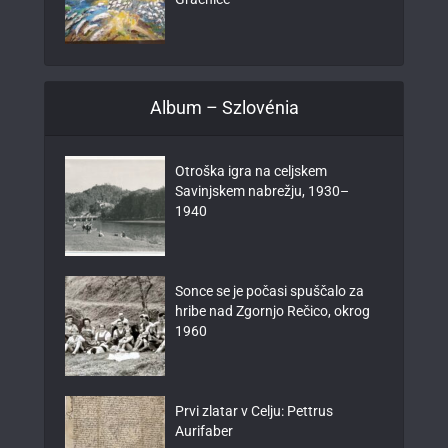
Album – Szlovénia
Otroška igra na celjskem
Savinjskem nabrežju, 1930–
1940
Sonce se je počasi spuščalo za
hribe nad Zgornjo Rečico, okrog
1960
Prvi zlatar v Celju: Pettrus
Aurifaber