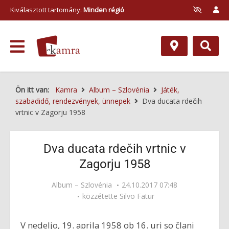
Kiválasztott tartomány:
Minden régió
Ön itt van:
Kamra
Album – Szlovénia
Játék,
szabadidő, rendezvények, ünnepek
Dva ducata rdečih
vrtnic v Zagorju 1958
Dva ducata rdečih vrtnic v
Zagorju 1958
Album – Szlovénia
24.10.2017 07:48
közzétette
Silvo Fatur
V nedeljo, 19. aprila 1958 ob 16. uri so člani