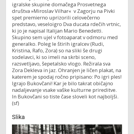
igralske skupine domačega Prosvetnega
društva »Miroslav Vilhar« v Zagorju na Pivki
spet premierno uprizorili celovečerno
predstavo, veseloigro Dva ducata rdečih vrtnic,
ki jo je napisal Italijan Mario Benedetti.
Skupino sem ujel v fotoaparat v odmoru med
generalko. Poleg le štirih igralcev (Rudi,
Kristina, Rafo, Zora) so na sliki še drugi
sodelavci, ki so imeli na skrbi sceno,
razsvetljavo, šepetalsko vlogo. Režirala sva
Zora Dekleva in jaz. Ohranjen je ličen plakat, na
katerem je spodaj ročno pripisano: Po igri ples!
Igrajo Bukovčani! Kar je bilo takrat običajno
nadaljevanje vsake vaške kulturne prireditve.
In Bukovčani so tiste čase sloveli kot najboljši.
(sf)
Slika