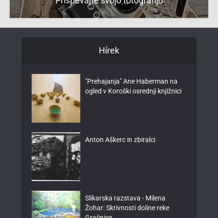
Prispevajte svojo fotografijo
Hírek
"Prehajanja" Ane Haberman na
ogled v Koroški osrednji knjižnici
Anton Aškerc in zbiralci
Slikarska razstava - Milena
Žohar: Skrivnosti doline reke
Gračnice