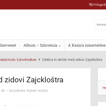
Prilagodi
Szervezet
Album – Szlovénia
A Kamra ismertetése
vakációzás Szlovéniában
Deklica in deček med zidovi Zajckloštra
 zidovi Zajckloštra
He
:49
közzétette
Robert Vrečko