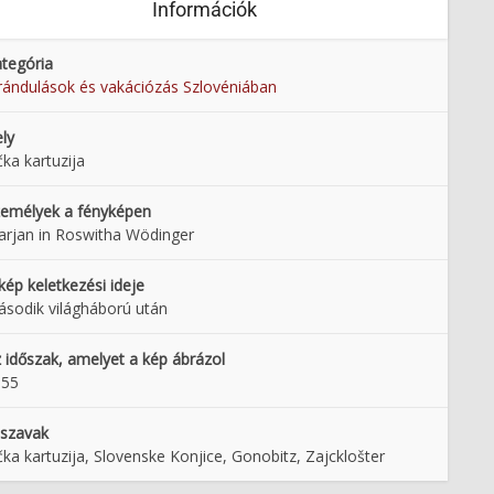
Információk
tegória
rándulások és vakációzás Szlovéniában
ly
čka kartuzija
emélyek a fényképen
rjan in Roswitha Wödinger
kép keletkezési ideje
sodik világháború után
 időszak, amelyet a kép ábrázol
955
lszavak
čka kartuzija, Slovenske Konjice, Gonobitz, Zajcklošter