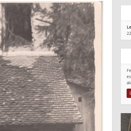
Le
22
Fe
es
al