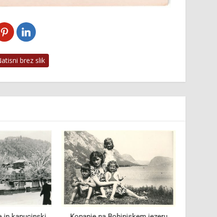
tisni brez slik
e in kapucinski
Kopanje na Bohinjskem jezeru
Leto