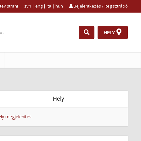
tev strani
svn
|
eng
|
ita
|
hun
Bejelentkezés / Regisztráció
HELY
Hely
ly megjelenítés