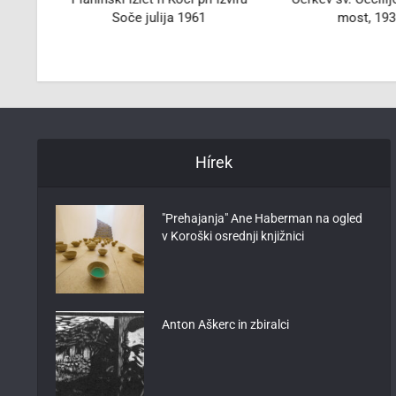
Soče julija 1961
most, 193
Hírek
"Prehajanja" Ane Haberman na ogled
v Koroški osrednji knjižnici
Anton Aškerc in zbiralci