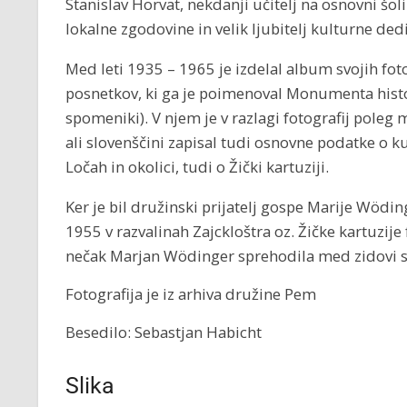
Stanislav Horvat, nekdanji učitelj na osnovni šoli
lokalne zgodovine in velik ljubitelj kulturne ded
Med leti 1935 – 1965 je izdelal album svojih foto
posnetkov, ki ga je poimenoval Monumenta histo
spomeniki). V njem je v razlagi fotografij poleg 
ali slovenščini zapisal tudi osnovne podatke o k
Ločah in okolici, tudi o Žički kartuziji.
Ker je bil družinski prijatelj gospe Marije Wödin
1955 v razvalinah Zajckloštra oz. Žičke kartuzije 
nečak Marjan Wödinger sprehodila med zidovi
Fotografija je iz arhiva družine Pem
Besedilo: Sebastjan Habicht
Slika