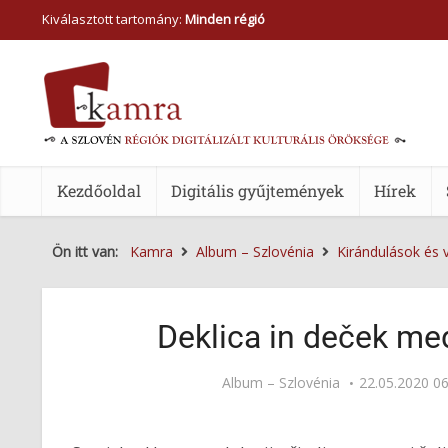
Kiválasztott tartomány:
Minden régió
Kezdőoldal
Digitális gyűjtemények
Hírek
Ön itt van:
Kamra
Album – Szlovénia
Kirándulások és 
Deklica in deček med
Album – Szlovénia
22.05.2020 06