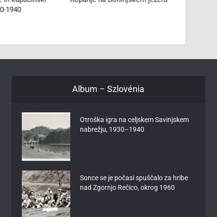
0-1940
Album – Szlovénia
Otroška igra na celjskem Savinjskem
nabrežju, 1930–1940
Sonce se je počasi spuščalo za hribe
nad Zgornjo Rečico, okrog 1960