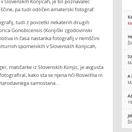
 v Slovenskih Konjicah, je bil poznavalec
iščine, pa tudi odličen amaterski fotograf.
Ka
grafij, tudi z povzetki nekaterih drugih
Ki
rica Gonobicensis (Konjiški zgodovinski
He
motiva in časa nastanka fotografij v nemščini
Ži
ulturnih spomenikih v Slovenskih Konjicah,
Sz
Ma
ger, matičarke iz Slovenskih Konjic, je avgusta
fotografiral, kako sta se njena hči Roswitha in
A 
 starodavnega samostana…
Má
Az
1
Je
Ži