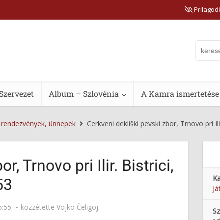
Prilagodi
Szervezet
Album – Szlovénia
A Kamra ismertetése
, rendezvények, ünnepek
Cerkveni dekliški pevski zbor, Trnovo pri Ili
, Trnovo pri Ilir. Bistrici,
Ka
53
Já
5:55
közzétette
Vojko Čeligoj
Sz