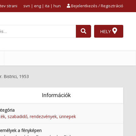
tev strani
svn
|
eng
|
ita
|
hun
Bejelentkezés / Regisztráció
HELY
r. Bistrici, 1953
Információk
tegória
ték, szabadidő, rendezvények, ünnepek
emélyek a fényképen