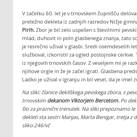
V začetku 60. let je v trnovskem župnišču delova
pretežno dekleta iz zadnjih razredov Nižje gimnaz
Pirih.
Zbor je bil zelo uspešen s številnimi pevsk
mlad, duhovit in poln glasbenega znanja, zato so
je resnično užival v glasbi. Sredi osemdesetih let
služboval, izkoristil za ogled postojnske cerkve.
iz njegovih trnovskih časov. Z veseljem mi je razk
njihove orgle in že je začel igrati. Glasbena preds
Ladko je užival v igranju in bil vesel, da je ime
Na sliki: članice dekliškega pevskega zbora, s pe
trnovskim
dekanom Viktorjem Bercetom.
Po dekl
šlo za praznični trenutek. Na sliki prepoznamo le n
dekleti sta sestri Manjas, Marta Benigar, tretja z d
sliko.246/vč