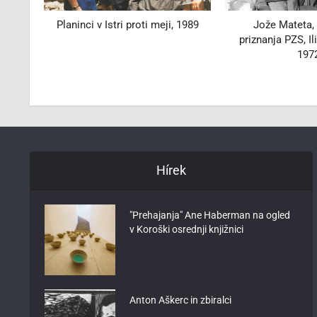
, 1989
Jože Mateta, prejemnik
Dramska skupi
priznanja PZS, Ilirska Bistrica,
1972
Hírek
"Prehajanja" Ane Haberman na ogled
v Koroški osrednji knjižnici
Anton Aškerc in zbiralci