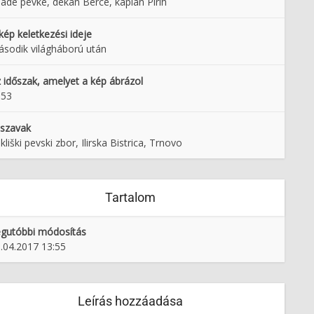
ade pevke, dekan Berce, kaplan Pirih
kép keletkezési ideje
sodik világháború után
 időszak, amelyet a kép ábrázol
953
lszavak
kliški pevski zbor, Ilirska Bistrica, Trnovo
Tartalom
gutóbbi módosítás
.04.2017 13:55
Leírás hozzáadása