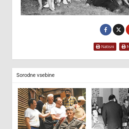
Natisni
Na
Sorodne vsebine