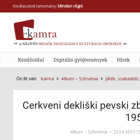
Kiválasztott tartomány:
Minden régió
Kezdőoldal
Digitális gyűjtemények
Hírek
Ön itt van:
Kamra
Album – Szlovénia
Játék, szabadidő
Cerkveni dekliški pevski zbor
19
Album – Szlovénia
23.04.2017 1