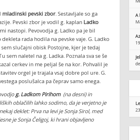
Ml
l
mladinski pevski zbor
. Sestavljale so ga
A 
ije. Pevski zbor je vodil g. kaplan
Ladko
Má
imi nastopi. Pevovodja g. Ladko pa je bil
Az
 dekleta rada hodila na pevske vaje. G. Ladko
1
 sem slučajni obisk Postojne, kjer je tedaj
 Tu sem naletel na g. Ladka. Poznala sva se še
Je
azal cerkev in me peljal še na kor. Pohvalil je
de
tavitev orgel je trajala vsaj dobre pol ure. G.
l zvestega poslušalca pa čeprav samo enega.
vovodjo
g. Ladkom Pirihom
(na desni) in
iških oblačilih lahko sodimo, da je verjetno je
Le
23
ekaj deklet: Prva na levi je Sonja Sirol, med
esne je Sonja Čeligoj, ki hrani objavljeno