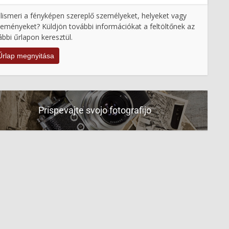
lismeri a fényképen szereplő személyeket, helyeket vagy
eményeket? Küldjön további információkat a feltöltőnek az
ábbi űrlapon keresztül.
Űrlap megnyitása
Prispevajte svojo fotografijo