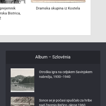
na iz Kostela
Šli smo na Triglav
Pr
Album – Szlovénia
Otroška igra na celjskem Savinjskem
nabrežju, 1930–1940
Sonce se je počasi spuščalo za hribe
nad Zgornjo Rečico, okrog 1960