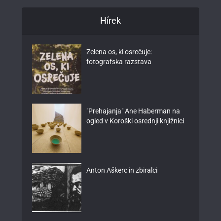
Hírek
Zelena os, ki osrečuje:
fotografska razstava
"Prehajanja" Ane Haberman na
ogled v Koroški osrednji knjižnici
Anton Aškerc in zbiralci