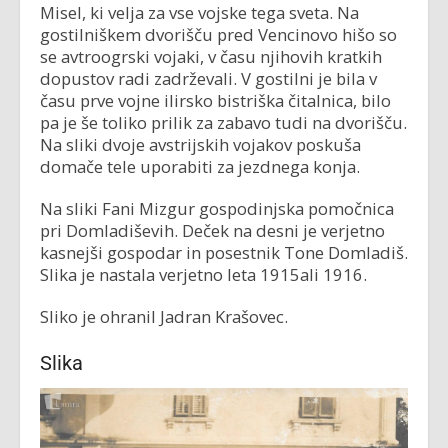
Misel, ki velja za vse vojske tega sveta. Na
gostilniškem dvorišču pred Vencinovo hišo so
se avtroogrski vojaki, v času njihovih kratkih
dopustov radi zadrževali. V gostilni je bila v
času prve vojne ilirsko bistriška čitalnica, bilo
pa je še toliko prilik za zabavo tudi na dvorišču.
Na sliki dvoje avstrijskih vojakov poskuša
domače tele uporabiti za jezdnega konja.
Na sliki Fani Mizgur gospodinjska pomočnica
pri Domladiševih. Deček na desni je verjetno
kasnejši gospodar in posestnik Tone Domladiš.
Slika je nastala verjetno leta 1915ali 1916.
Sliko je ohranil Jadran Krašovec.
Slika