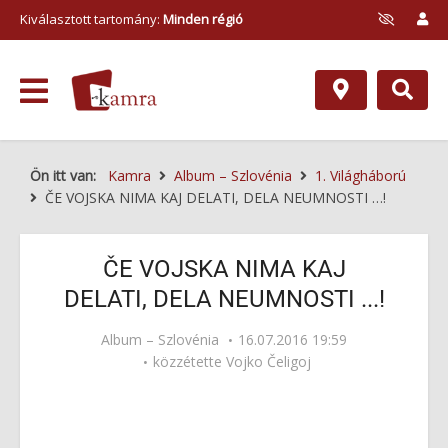
Kiválasztott tartomány:
Minden régió
Ön itt van:
Kamra
Album – Szlovénia
1. Világháború
ČE VOJSKA NIMA KAJ DELATI, DELA NEUMNOSTI …!
ČE VOJSKA NIMA KAJ
DELATI, DELA NEUMNOSTI ...!
Album – Szlovénia
16.07.2016 19:59
közzétette
Vojko Čeligoj