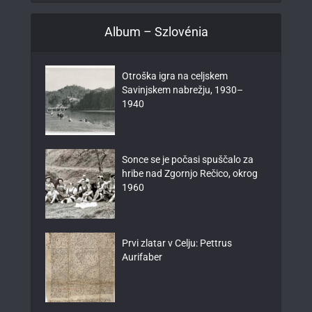
Album – Szlovénia
Otroška igra na celjskem
Savinjskem nabrežju, 1930–
1940
Sonce se je počasi spuščalo za
hribe nad Zgornjo Rečico, okrog
1960
Prvi zlatar v Celju: Pettrus
Aurifaber