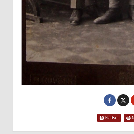
Natisni
Na