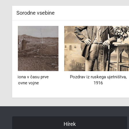
Sorodne vsebine
ve
Pozdrav iz ruskega ujetništva,
Medicinsko osebj
1916
svetovne
Hírek