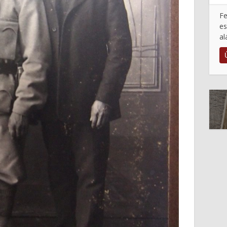
Fe
es
al