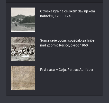
Otroška igra na celjskem Savinjskem
nabrežju, 1930–1940
Sonce se je počasi spuščalo za hribe
nad Zgornjo Rečico, okrog 1960
Prvi zlatar v Celju: Pettrus Aurifaber