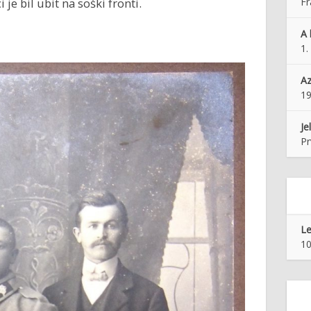
 je bil ubit na soški fronti.
Fr
A 
1.
Az
1
Je
Pr
Le
10