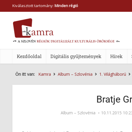
Kiválasztott tartomány:
Minden régió
Kezdőoldal
Digitális gyűjtemények
Hírek
Ön itt van:
Kamra
Album – Szlovénia
1. Világháború
Bratje G
Album – Szlovénia
10.11.2015 10:2