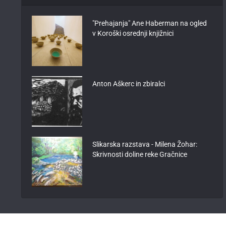
"Prehajanja" Ane Haberman na ogled
v Koroški osrednji knjižnici
Anton Aškerc in zbiralci
Slikarska razstava - Milena Žohar:
Skrivnosti doline reke Gračnice