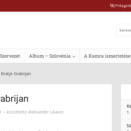
Prilagodi
Szervezet
Album – Szlovénia
A Kamra ismertetése
Bratje Grabrijan
rabrijan
Ka
3
közzétette
Aleksander Likavec
1.
Sz