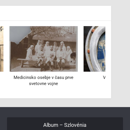
e v času prve
Venčeslav Klun
 vojne
Album – Szlovénia