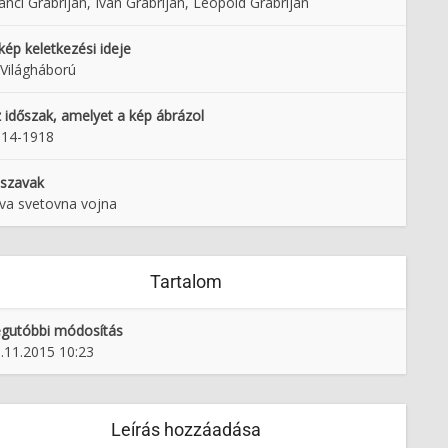
anci Grabrijan, Ivan Grabrijan, Leopold Grabrijan
kép keletkezési ideje
 Világháború
 időszak, amelyet a kép ábrázol
914-1918
lszavak
va svetovna vojna
Tartalom
gutóbbi módosítás
.11.2015 10:23
Leírás hozzáadása