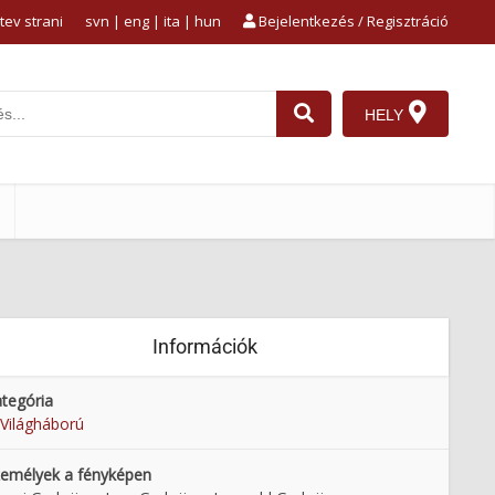
tev strani
svn
|
eng
|
ita
|
hun
Bejelentkezés / Regisztráció
HELY
Információk
tegória
 Világháború
emélyek a fényképen