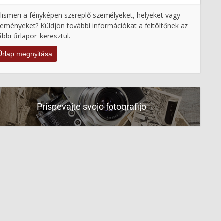
lismeri a fényképen szereplő személyeket, helyeket vagy
eményeket? Küldjön további információkat a feltöltőnek az
ábbi űrlapon keresztül.
Űrlap megnyitása
Prispevajte svojo fotografijo